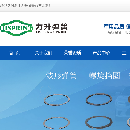
欢迎访问浙江力升弹簧官方网站！
军用品质 
品质保障，服
首 页
关于我们
荣誉资质
产品中心
工
公司简介
吴中波形弹簧
吴中螺旋挡圈
吴中恒截面挡圈
吴中密封叠环