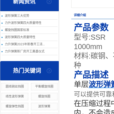
新闻资讯
详细介绍
波形弹簧三大优势
力升波形弹簧四大质量特性
产品参数
螺旋挡圈国家标准
型号:SSR
波形弹簧四大质量特性
力升弹簧2023年新春开工活...
1000mm
力升弹簧新厂房开工奠基仪式
材料:碳钢
种
热门关键词
产品描述
单层
波形弹
圆线钢丝挡圈
平衡螺旋挡圈
可以提供可靠
线性波形弹簧
螺旋挡圈
在压缩过程
螺旋弹性挡圈
波形弹簧
内，不会造