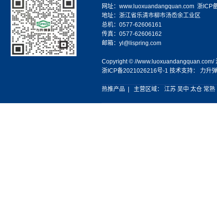
网址：
www.luoxuandangquan.com
浙ICP备
地址：浙江省乐清市柳市汤岙余工业区
总机：0577-62606161
传真：0577-62606162
邮箱：yl@lispring.com
Copyright © //www.luoxuandangqua
浙ICP备2021026216号-1
技术支持：
力升
热推产品
| 主营区域：
江苏
吴中
太仓
常熟