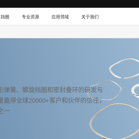
性挡圈
专业资源
应用领域
关于我们
形弹簧、螺旋挡圈和密封叠环的研发与
赢得全球20000+客户和伙伴的信任，
之一