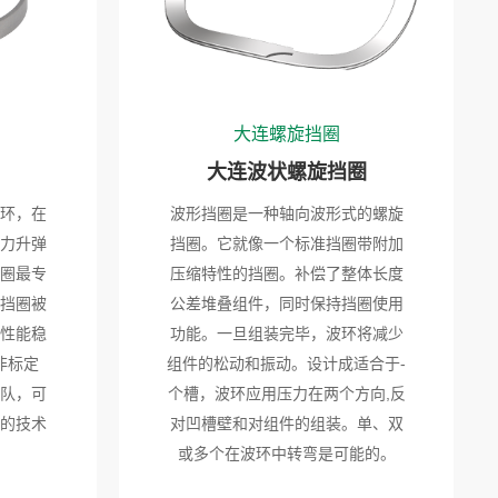
大连螺旋挡圈
大连波状螺旋挡圈
环，在
波形挡圈是一种轴向波形式的螺旋
力升弹
挡圈。它就像一个标准挡圈带附加
圈最专
压缩特性的挡圈。补偿了整体长度
挡圈被
公差堆叠组件，同时保持挡圈使用
性能稳
功能。一旦组装完毕，波环将减少
非标定
组件的松动和振动。设计成适合于-
队，可
个槽，波环应用压力在两个方向,反
的技术
对凹槽壁和对组件的组装。单、双
或多个在波环中转弯是可能的。