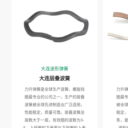
大连波形弹簧
大连层叠波簧
力升弹簧是全球生产波簧、螺旋挡
力升
圈最专业的公司之一，生产的层叠
圈最
波簧被全球先进制造业广泛选用，
被全
性能稳定，质量可靠。层叠波簧总
稳定
层数大于一层，有效圈的波数为3-
条，
5，上层圈的下表面与下层圈的上表
波形