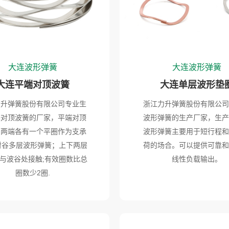
大连波形弹簧
大连波形弹簧
大连平端对顶波簧
大连单层波形垫
力升弹簧股份有限公司专业生
浙江力升弹簧股份有限公司
端对顶波簧的厂家，平端对顶
波形弹簧的生产厂家，生产
的两端各有一个平圈作为支承
波形弹簧主要用于短行程和
对谷多层波形弹簧；上下两层
荷的场合。可以提供可靠和
与波谷处接触;有效圈数比总
线性负载输出。
圈数少2圈.