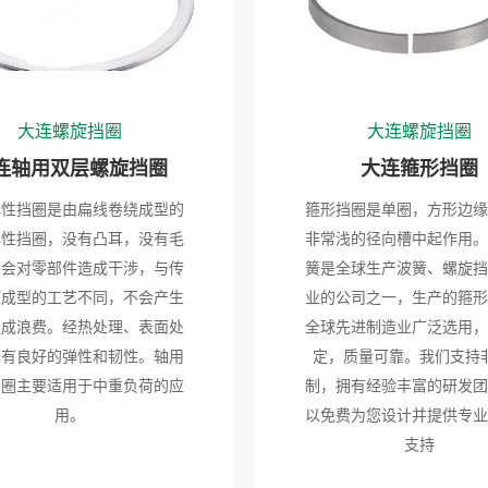
大连螺旋挡圈
大连螺旋挡圈
连轴用双层螺旋挡圈
大连箍形挡圈
弹性挡圈是由扁线卷绕成型的
箍形挡圈是单圈，方形边缘
弹性挡圈，没有凸耳，没有毛
非常浅的径向槽中起作用。
不会对零部件造成干涉，与传
簧是全球生产波簧、螺旋挡
压成型的工艺不同，不会产生
业的公司之一，生产的箍形
造成浪费。经热处理、表面处
全球先进制造业广泛选用，
具有良好的弹性和韧性。轴用
定，质量可靠。我们支持
挡圈主要适用于中重负荷的应
制，拥有经验丰富的研发团
用。
以免费为您设计并提供专业
支持