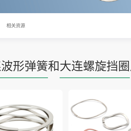
相关资源
连波形弹簧
和
大连螺旋挡圈