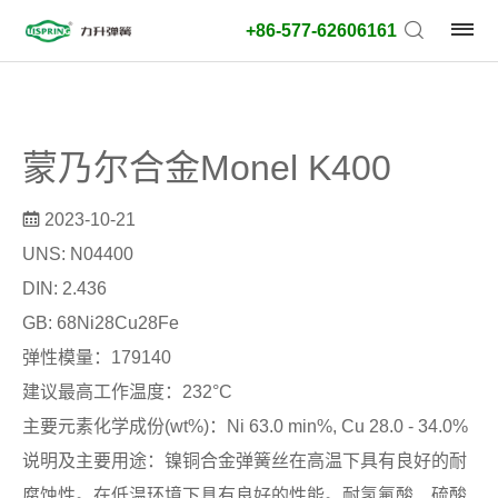
+86-577-62606161
产
品
蒙乃尔合金Monel K400
类
型:
2023-10-21
UNS: N04400
外
DIN: 2.436
径
GB: 68Ni28Cu28Fe
类
弹性模量：179140
型:
建议最高工作温度：232°C
搜
主要元素化学成份(wt%)：Ni 63.0 min%, Cu 28.0 - 34.0%
索
说明及主要用途：镍铜合金弹簧丝在高温下具有良好的耐
类
腐蚀性。在低温环境下具有良好的性能。耐氢氟酸、硫酸