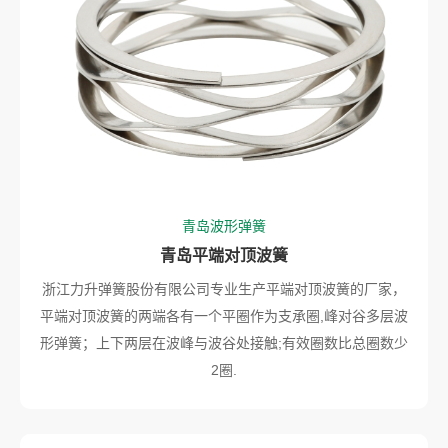
青岛波形弹簧
青岛平端对顶波簧
浙江力升弹簧股份有限公司专业生产平端对顶波簧的厂家，
平端对顶波簧的两端各有一个平圈作为支承圈,峰对谷多层波
形弹簧；上下两层在波峰与波谷处接触;有效圈数比总圈数少
2圈.