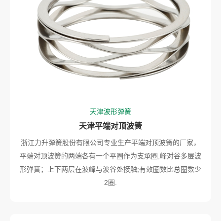
天津波形弹簧
天津平端对顶波簧
浙江力升弹簧股份有限公司专业生产平端对顶波簧的厂家，
平端对顶波簧的两端各有一个平圈作为支承圈,峰对谷多层波
形弹簧；上下两层在波峰与波谷处接触;有效圈数比总圈数少
2圈.