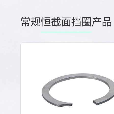
常规
恒截面挡圈
产品