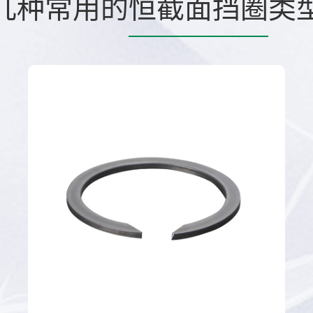
几种常用的
恒截面挡圈
类