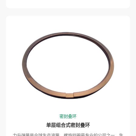
密封叠环
单层组合式密封叠环
力升弹簧是全球生产波簧、螺旋挡圈最专业的公司之一，生