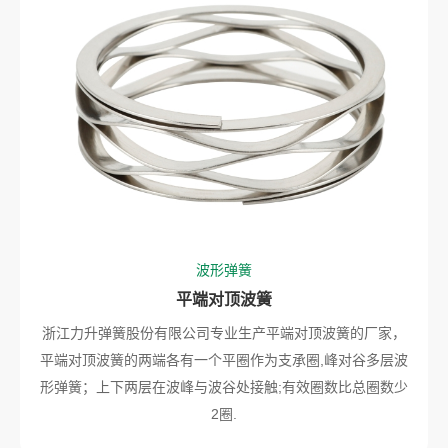
波形弹簧
平端对顶波簧
浙江力升弹簧股份有限公司专业生产平端对顶波簧的厂家，
平端对顶波簧的两端各有一个平圈作为支承圈,峰对谷多层波
形弹簧；上下两层在波峰与波谷处接触;有效圈数比总圈数少
2圈.