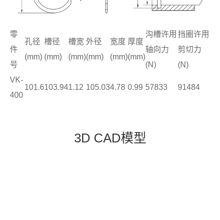
零
沟槽许用
挡圈许用
孔径
槽径
槽宽
外径
宽度
厚度
件
轴向力
剪切力
(mm)
(mm)
(mm)
(mm)
(mm)
(mm)
号
(N)
(N)
VK-
101.6
103.94
1.12
105.03
4.78
0.99
57833
91484
400
3D CAD模型