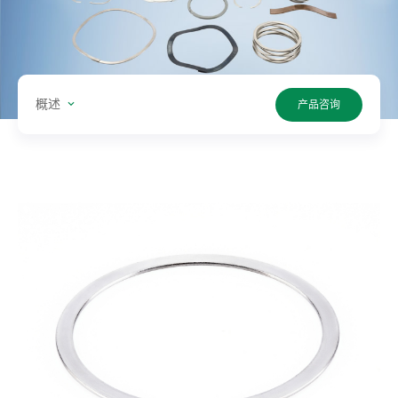
型:
单
位:
概述
产品咨询
值:
搜
索
产
品