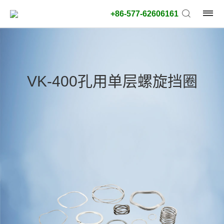
+86-577-62606161
产
品
VK-400孔用单层螺旋挡圈
类
型:
外
径
类
型:
搜
索
类