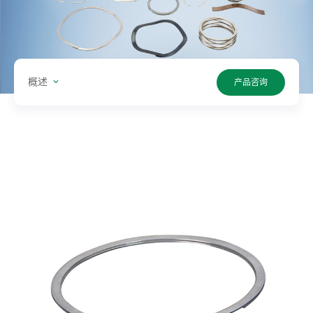
型:
单
位:
概述
产品咨询
值:
搜
索
产
品