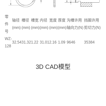
零
轴径
槽径
槽宽
内径
宽度
厚度
沟槽许用
挡圈许用
件
(mm)
(mm)
(mm)
(mm)
(mm)
(mm)
轴向力(N)
剪切力(N)
号
WZ-
32.54
31.32
1.22
31.01
2.16
1.09
9646
35384
128
3D CAD模型