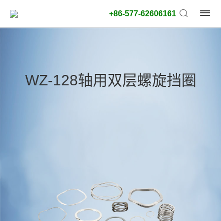
+86-577-62606161
产
品
WZ-128轴用双层螺旋挡圈
类
型:
外
径
类
型:
搜
索
类