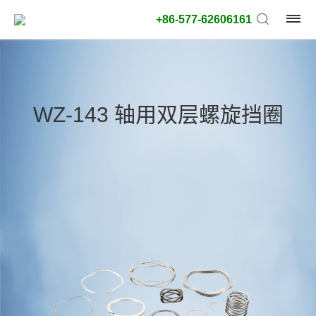
+86-577-62606161
产
品
WZ-143 轴用双层螺旋挡圈
类
型:
外
径
类
型:
搜
索
类