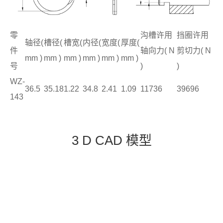
零
沟槽许用
挡圈许用
轴径(
槽径(
槽宽(
内径(
宽度(
厚度(
件
轴向力( N
剪切力( N
mm )
mm )
mm )
mm )
mm )
mm )
号
)
)
WZ-
36.5
35.18
1.22
34.8
2.41
1.09
11736
39696
143
3 D CAD 模型