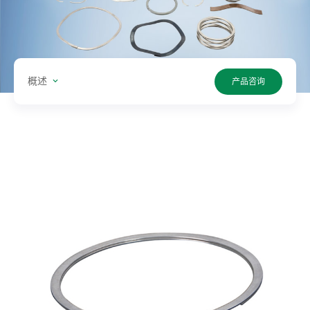
型:
单
位:
概述
产品咨询
值:
搜
索
产
品