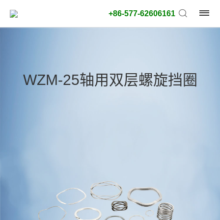
+86-577-62606161
产
品
WZM-25轴用双层螺旋挡圈
类
型:
外
径
类
型:
搜
索
类