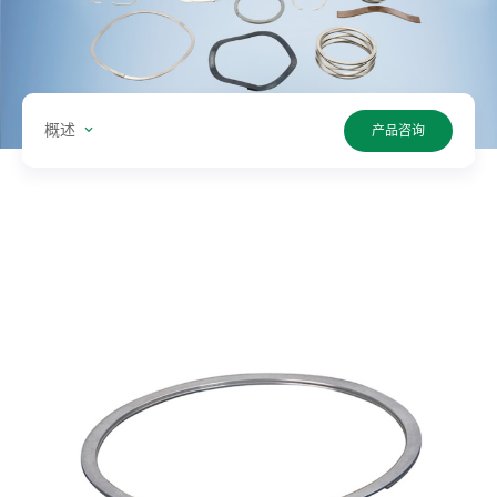
型:
单
位:
概述
产品咨询
值:
搜
索
产
品