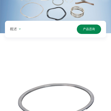
型:
单
位:
概述
产品咨询
值:
搜
索
产
品