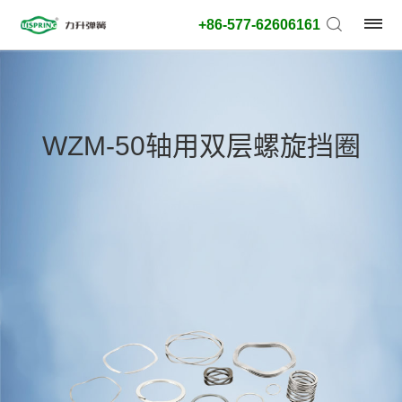
+86-577-62606161
产
品
WZM-50轴用双层螺旋挡圈
类
型:
外
径
类
型:
搜
索
类