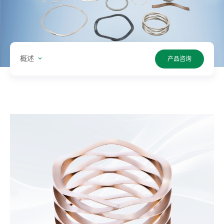
型:
单
位:
概述
产品咨询
值:
搜
索
产
品