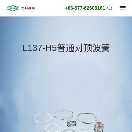
+86-577-62606161
产
品
L137-H5普通对顶波簧
类
型:
外
径
类
型:
搜
索
类