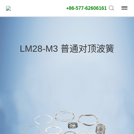
+86-577-62606161
产
品
LM28-M3 普通对顶波簧
类
型:
外
径
类
型:
搜
索
类