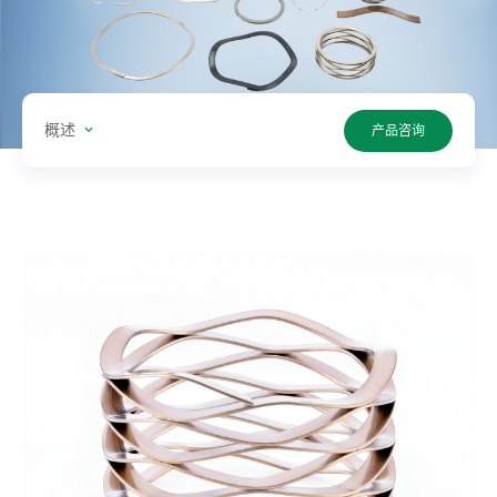
型:
单
位:
概述
产品咨询
值:
搜
索
产
品