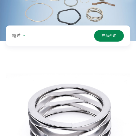
型:
单
位:
概述
产品咨询
值:
搜
索
产
品