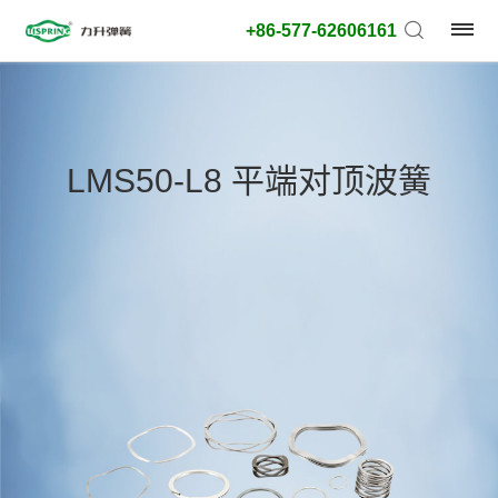
+86-577-62606161
产
品
LMS50-L8 平端对顶波簧
类
型:
外
径
类
型:
搜
索
类