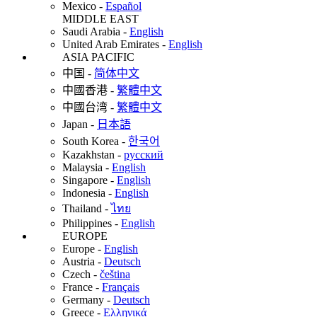
Mexico
-
Español
MIDDLE EAST
Saudi Arabia
-
English
United Arab Emirates
-
English
ASIA PACIFIC
中国
-
简体中文
中國香港
-
繁體中文
中國台湾
-
繁體中文
Japan
-
日本語
South Korea
-
한국어
Kazakhstan
-
русский
Malaysia
-
English
Singapore
-
English
Indonesia
-
English
Thailand
-
ไทย
Philippines
-
English
EUROPE
Europe
-
English
Austria
-
Deutsch
Czech
-
čeština
France
-
Français
Germany
-
Deutsch
Greece
-
Ελληνικά