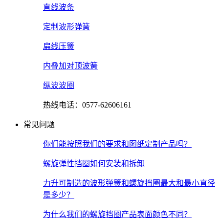
直线波条
定制波形弹簧
扁线压簧
内叠加对顶波簧
纵波波圈
热线电话：0577-62606161
常见问题
你们能按照我们的要求和图纸定制产品吗？
螺旋弹性挡圈如何安装和拆卸
力升可制造的波形弹簧和螺旋挡圈最大和最小直径
是多少？
为什么我们的螺旋挡圈产品表面颜色不同？