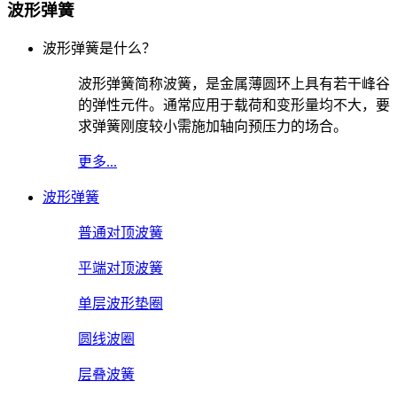
波形弹簧
波形弹簧是什么？
波形弹簧简称波簧，是金属薄圆环上具有若干峰谷
的弹性元件。通常应用于载荷和变形量均不大，要
求弹簧刚度较小需施加轴向预压力的场合。
更多...
波形弹簧
普通对顶波簧
平端对顶波簧
单层波形垫圈
圆线波圈
层叠波簧