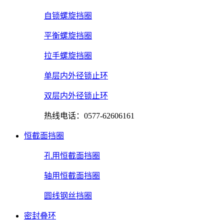
自锁螺旋挡圈
平衡螺旋挡圈
拉手螺旋挡圈
单层内外径锁止环
双层内外径锁止环
热线电话：0577-62606161
恒截面挡圈
孔用恒截面挡圈
轴用恒截面挡圈
圆线钢丝挡圈
密封叠环