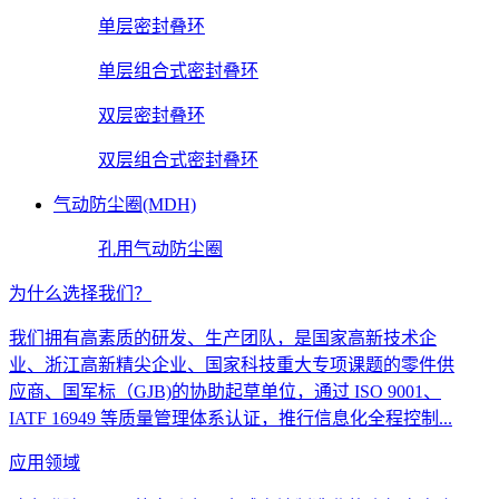
单层密封叠环
单层组合式密封叠环
双层密封叠环
双层组合式密封叠环
气动防尘圈(MDH)
孔用气动防尘圈
为什么选择我们？
我们拥有高素质的研发、生产团队，是国家高新技术企
业、浙江高新精尖企业、国家科技重大专项课题的零件供
应商、国军标（GJB)的协助起草单位，通过 ISO 9001、
IATF 16949 等质量管理体系认证，推行信息化全程控制...
应用领域