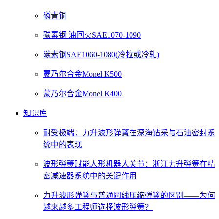
磷青铜
碳素钢 油回火SAE1070-1090
碳素钢SAE1060-1080(冷拉或冷轧)
蒙乃尔合金Monel K500
蒙乃尔合金Monel K400
知识库
耐受极端：力升波形弹簧在深海钻采与石油密封系
统中的表现
波形弹簧赋能人形机器人关节：浙江力升弹簧在精
密减速器系统中的关键作用
力升波形弹簧与普通圆线压缩弹簧的区别——为何
越来越多工程师选择波形弹簧？