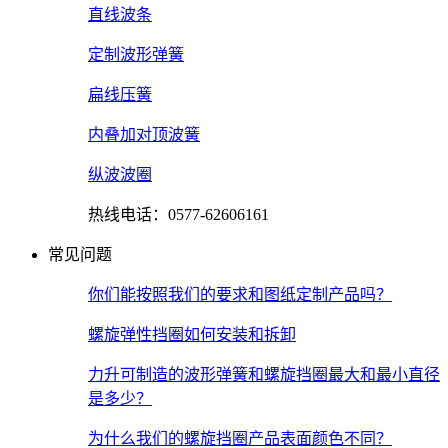
直线波条
定制波形弹簧
扁线压簧
内叠加对顶波簧
纵波波圈
热线电话：0577-62606161
常见问题
你们能按照我们的要求和图纸定制产品吗？
螺旋弹性挡圈如何安装和拆卸
力升可制造的波形弹簧和螺旋挡圈最大和最小直径
是多少？
为什么我们的螺旋挡圈产品表面颜色不同？