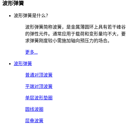
波形弹簧
波形弹簧是什么？
波形弹簧简称波簧，是金属薄圆环上具有若干峰谷
的弹性元件。通常应用于载荷和变形量均不大，要
求弹簧刚度较小需施加轴向预压力的场合。
更多...
波形弹簧
普通对顶波簧
平端对顶波簧
单层波形垫圈
圆线波圈
层叠波簧