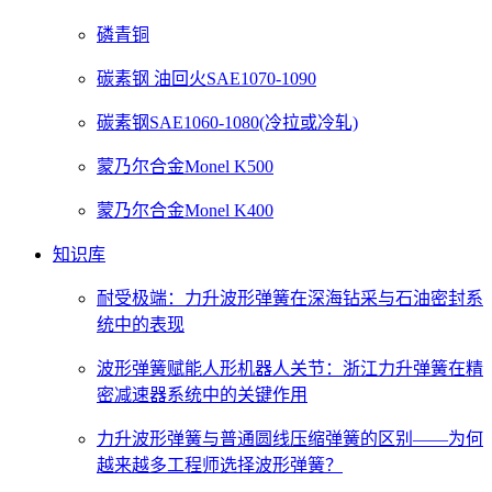
磷青铜
碳素钢 油回火SAE1070-1090
碳素钢SAE1060-1080(冷拉或冷轧)
蒙乃尔合金Monel K500
蒙乃尔合金Monel K400
知识库
耐受极端：力升波形弹簧在深海钻采与石油密封系
统中的表现
波形弹簧赋能人形机器人关节：浙江力升弹簧在精
密减速器系统中的关键作用
力升波形弹簧与普通圆线压缩弹簧的区别——为何
越来越多工程师选择波形弹簧？