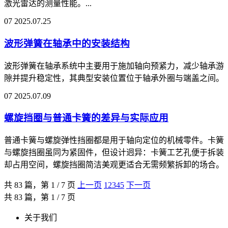
激光雷达的测量性能。...
07
2025.07.25
波形弹簧在轴承中的安装结构
波形弹簧在轴承系统中主要用于施加轴向预紧力，减少轴承游
隙并提升稳定性，其典型安装位置位于轴承外圈与端盖之间‌。
07
2025.07.09
螺旋挡圈与普通卡簧的差异与实际应用
普通卡簧与螺旋弹性挡圈都是用于轴向定位的机械零件。卡簧
与螺旋挡圈虽同为紧固件，但设计迥异：卡簧工艺孔便于拆装
却占用空间，螺旋挡圈简洁美观更适合无需频繁拆卸的场合。
共 83 篇，第 1 / 7 页
上一页
1
2
3
4
5
下一页
共 83 篇，第 1 / 7 页
关于我们