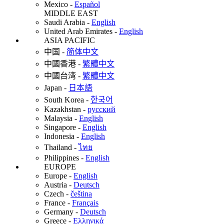
Mexico
-
Español
MIDDLE EAST
Saudi Arabia
-
English
United Arab Emirates
-
English
ASIA PACIFIC
中国
-
简体中文
中國香港
-
繁體中文
中國台湾
-
繁體中文
Japan
-
日本語
South Korea
-
한국어
Kazakhstan
-
русский
Malaysia
-
English
Singapore
-
English
Indonesia
-
English
Thailand
-
ไทย
Philippines
-
English
EUROPE
Europe
-
English
Austria
-
Deutsch
Czech
-
čeština
France
-
Français
Germany
-
Deutsch
Greece
-
Ελληνικά