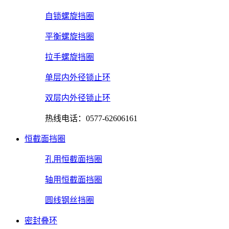
自锁螺旋挡圈
平衡螺旋挡圈
拉手螺旋挡圈
单层内外径锁止环
双层内外径锁止环
热线电话：0577-62606161
恒截面挡圈
孔用恒截面挡圈
轴用恒截面挡圈
圆线钢丝挡圈
密封叠环