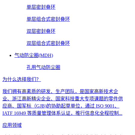
单层密封叠环
单层组合式密封叠环
双层密封叠环
双层组合式密封叠环
气动防尘圈(MDH)
孔用气动防尘圈
为什么选择我们？
我们拥有高素质的研发、生产团队，是国家高新技术企
业、浙江高新精尖企业、国家科技重大专项课题的零件供
应商、国军标（GJB)的协助起草单位，通过 ISO 9001、
IATF 16949 等质量管理体系认证，推行信息化全程控制...
应用领域