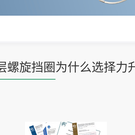
层螺旋挡圈
为什么选择力