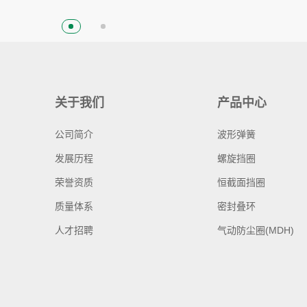
关于我们
产品中心
公司简介
波形弹簧
发展历程
螺旋挡圈
荣誉资质
恒截面挡圈
质量体系
密封叠环
人才招聘
气动防尘圈(MDH)