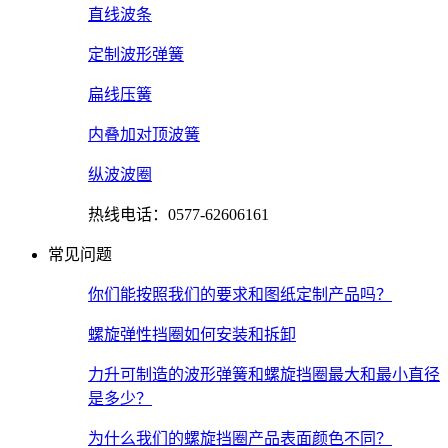
直线波条
定制波形弹簧
扁线压簧
内叠加对顶波簧
纵波波圈
热线电话：0577-62606161
常见问题
你们能按照我们的要求和图纸定制产品吗？
螺旋弹性挡圈如何安装和拆卸
力升可制造的波形弹簧和螺旋挡圈最大和最小直径
是多少？
为什么我们的螺旋挡圈产品表面颜色不同？