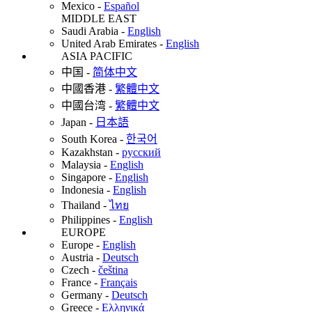
Mexico
-
Español
MIDDLE EAST
Saudi Arabia
-
English
United Arab Emirates
-
English
ASIA PACIFIC
中国
-
简体中文
中國香港
-
繁體中文
中國台湾
-
繁體中文
Japan
-
日本語
South Korea
-
한국어
Kazakhstan
-
русский
Malaysia
-
English
Singapore
-
English
Indonesia
-
English
Thailand
-
ไทย
Philippines
-
English
EUROPE
Europe
-
English
Austria
-
Deutsch
Czech
-
čeština
France
-
Français
Germany
-
Deutsch
Greece
-
Ελληνικά