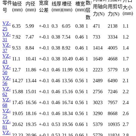
开口
零件
宽度
数/
轴径
内径
线厚
槽径
槽宽
用轴向
用剪切
大小
(mm)
(mm)
(mm)
(mm)
(mm)
号
公差
层
(mm)
力(N)
力(N)
数
VZ-
6.35
5.99
+-0.1
0.3
6.05
0.38
1
471
2138
1.1
25
VZ-
7.92
7.47
+-0.1
0.38
7.54
0.46
1
733
3334
1.2
31
VZ-
9.53
8.84
+-0.1
0.38
8.92
0.46
1
1414
4005
1.4
37
VZ-
11.1
10.41
+-0.1
0.38
10.49
0.46
1
1649
4668
1.7
43
VZ-
12.7
11.86
+-0.1
0.46
11.99
0.56
1
2223
5779
1.9
50
VZ-
14.27
13.44
+-0.1
0.46
13.56
0.56
1
2489
6490
2.1
56
VZ-
15.88
15.01
+-0.1
0.46
15.16
0.56
1
2756
7246
2.2
62
VZ-
17.45
16.56
+-0.1
0.46
16.74
0.56
1
3023
7957
2.4
68
VZ-
19.05
18.16
+-0.1
0.46
18.34
0.56
1
3290
8668
2.6
75
VZ-
20.62
19.35
+-0.1
0.53
19.56
0.66
1
5379
10935
2.7
81
VZ-
22.23
20.96
+-0.1
0.53
21.16
0.66
1
5779
11824
2.8