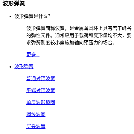
波形弹簧
波形弹簧是什么？
波形弹簧简称波簧，是金属薄圆环上具有若干峰谷
的弹性元件。通常应用于载荷和变形量均不大，要
求弹簧刚度较小需施加轴向预压力的场合。
更多...
波形弹簧
普通对顶波簧
平端对顶波簧
单层波形垫圈
圆线波圈
层叠波簧