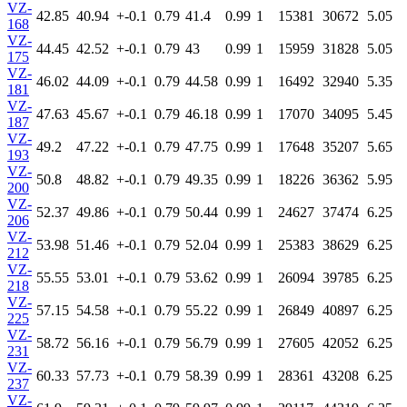
VZ-
42.85
40.94
+-0.1
0.79
41.4
0.99
1
15381
30672
5.05
168
VZ-
44.45
42.52
+-0.1
0.79
43
0.99
1
15959
31828
5.05
175
VZ-
46.02
44.09
+-0.1
0.79
44.58
0.99
1
16492
32940
5.35
181
VZ-
47.63
45.67
+-0.1
0.79
46.18
0.99
1
17070
34095
5.45
187
VZ-
49.2
47.22
+-0.1
0.79
47.75
0.99
1
17648
35207
5.65
193
VZ-
50.8
48.82
+-0.1
0.79
49.35
0.99
1
18226
36362
5.95
200
VZ-
52.37
49.86
+-0.1
0.79
50.44
0.99
1
24627
37474
6.25
206
VZ-
53.98
51.46
+-0.1
0.79
52.04
0.99
1
25383
38629
6.25
212
VZ-
55.55
53.01
+-0.1
0.79
53.62
0.99
1
26094
39785
6.25
218
VZ-
57.15
54.58
+-0.1
0.79
55.22
0.99
1
26849
40897
6.25
225
VZ-
58.72
56.16
+-0.1
0.79
56.79
0.99
1
27605
42052
6.25
231
VZ-
60.33
57.73
+-0.1
0.79
58.39
0.99
1
28361
43208
6.25
237
VZ-