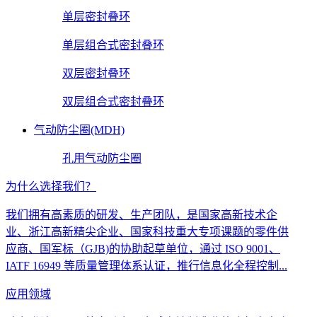
单层密封叠环
单层组合式密封叠环
双层密封叠环
双层组合式密封叠环
气动防尘圈(MDH)
孔用气动防尘圈
为什么选择我们？
我们拥有高素质的研发、生产团队，是国家高新技术企
业、浙江高新精尖企业、国家科技重大专项课题的零件供
应商、国军标（GJB)的协助起草单位，通过 ISO 9001、
IATF 16949 等质量管理体系认证，推行信息化全程控制...
应用领域