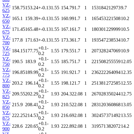
VZ-
158.75
153.24
+-0.13
1.55
154.79
1.7
1
153184
212973
9.7
625
VZ-
165.1
159.39
+-0.13
1.55
160.99
1.7
1
165453
221508
10.2
650
VZ-
171.45
165.48
+-0.13
1.55
167.16
1.7
1
180301
229999
10.5
675
VZ-
177.8
171.63
+-0.13
1.55
173.36
1.7
1
193547
238534
10.7
700
VZ-
+0.1-
184.15
177.75
1.55
179.55
1.7
1
207328
247069
10.9
725
0.2
VZ-
+0.1-
190.5
183.9
1.55
185.75
1.7
1
221508
255559
12.05
750
0.2
VZ-
+0.1-
196.85
189.99
1.55
191.92
1.7
1
236222
264094
12.35
775
0.2
VZ-
+0.1-
203.2
196.14
1.55
198.12
1.7
1
251381
272585
12.55
800
0.2
VZ-
+0.1-
209.55
202.29
1.93
204.32
2.08
1
267028
350244
12.75
825
0.2
VZ-
+0.1-
215.9
208.41
1.93
210.52
2.08
1
283120
360868
13.05
850
0.2
VZ-
+0.1-
222.25
214.53
1.93
216.69
2.08
1
302457
371492
13.55
875
0.2
VZ-
+0.1-
228.6
220.65
1.93
222.89
2.08
1
319571
382072
14.2
900
0.2