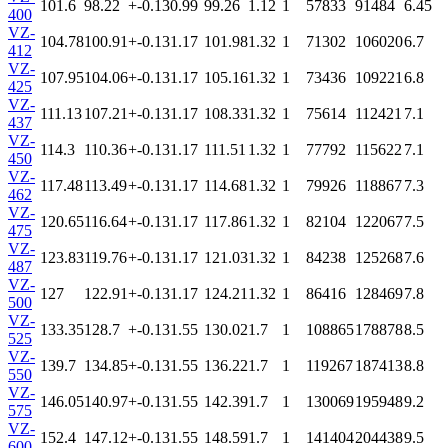
101.6
98.22
+-0.13
0.99
99.26
1.12
1
57833
91484
6.45
400
VZ-
104.78
100.91
+-0.13
1.17
101.98
1.32
1
71302
106020
6.7
412
VZ-
107.95
104.06
+-0.13
1.17
105.16
1.32
1
73436
109221
6.8
425
VZ-
111.13
107.21
+-0.13
1.17
108.33
1.32
1
75614
112421
7.1
437
VZ-
114.3
110.36
+-0.13
1.17
111.51
1.32
1
77792
115622
7.1
450
VZ-
117.48
113.49
+-0.13
1.17
114.68
1.32
1
79926
118867
7.3
462
VZ-
120.65
116.64
+-0.13
1.17
117.86
1.32
1
82104
122067
7.5
475
VZ-
123.83
119.76
+-0.13
1.17
121.03
1.32
1
84238
125268
7.6
487
VZ-
127
122.91
+-0.13
1.17
124.21
1.32
1
86416
128469
7.8
500
VZ-
133.35
128.7
+-0.13
1.55
130.02
1.7
1
108865
178878
8.5
525
VZ-
139.7
134.85
+-0.13
1.55
136.22
1.7
1
119267
187413
8.8
550
VZ-
146.05
140.97
+-0.13
1.55
142.39
1.7
1
130069
195948
9.2
575
VZ-
152.4
147.12
+-0.13
1.55
148.59
1.7
1
141404
204438
9.5
600