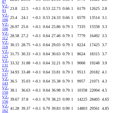
87
VZ-
23.8
22.5
+-0.1
0.53
22.73
0.66
1
6179
12625
2.8
93
VZ-
25.4
24.1
+-0.1
0.53
24.33
0.66
1
6579
13514
3.1
100
VZ-
26.97
25.6
+-0.1
0.64
25.86
0.79
1
7335
15558
3.3
106
VZ-
28.58
27.2
+-0.1
0.64
27.46
0.79
1
7779
16492
3.5
112
VZ-
30.15
28.75
+-0.1
0.64
29.03
0.79
1
8224
17425
3.7
118
VZ-
31.75
30.33
+-0.1
0.64
30.63
0.79
1
8624
18315
3.7
125
VZ-
33.32
31.88
+-0.1
0.64
32.21
0.79
1
9068
19248
3.9
131
VZ-
34.93
33.48
+-0.1
0.64
33.81
0.79
1
9513
20182
4.1
137
VZ-
36.5
35.03
+-0.1
0.64
35.38
0.79
1
9957
21071
4.3
143
VZ-
38.1
36.63
+-0.1
0.64
36.98
0.79
1
10358
22004
4.5
150
VZ-
39.67
37.8
+-0.1
0.79
38.23
0.99
1
14225
28405
4.65
156
VZ-
41.28
39.37
+-0.1
0.79
39.83
0.99
1
14803
29561
4.85
162