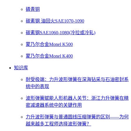
磷青铜
碳素钢 油回火SAE1070-1090
碳素钢SAE1060-1080(冷拉或冷轧)
蒙乃尔合金Monel K500
蒙乃尔合金Monel K400
知识库
耐受极端：力升波形弹簧在深海钻采与石油密封系
统中的表现
波形弹簧赋能人形机器人关节：浙江力升弹簧在精
密减速器系统中的关键作用
力升波形弹簧与普通圆线压缩弹簧的区别——为何
越来越多工程师选择波形弹簧？