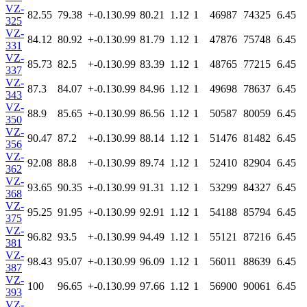
VZ-
82.55
79.38
+-0.13
0.99
80.21
1.12
1
46987
74325
6.45
325
VZ-
84.12
80.92
+-0.13
0.99
81.79
1.12
1
47876
75748
6.45
331
VZ-
85.73
82.5
+-0.13
0.99
83.39
1.12
1
48765
77215
6.45
337
VZ-
87.3
84.07
+-0.13
0.99
84.96
1.12
1
49698
78637
6.45
343
VZ-
88.9
85.65
+-0.13
0.99
86.56
1.12
1
50587
80059
6.45
350
VZ-
90.47
87.2
+-0.13
0.99
88.14
1.12
1
51476
81482
6.45
356
VZ-
92.08
88.8
+-0.13
0.99
89.74
1.12
1
52410
82904
6.45
362
VZ-
93.65
90.35
+-0.13
0.99
91.31
1.12
1
53299
84327
6.45
368
VZ-
95.25
91.95
+-0.13
0.99
92.91
1.12
1
54188
85794
6.45
375
VZ-
96.82
93.5
+-0.13
0.99
94.49
1.12
1
55121
87216
6.45
381
VZ-
98.43
95.07
+-0.13
0.99
96.09
1.12
1
56011
88639
6.45
387
VZ-
100
96.65
+-0.13
0.99
97.66
1.12
1
56900
90061
6.45
393
VZ-