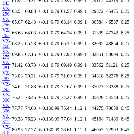
61.9
59.31
+-0.1
0.79
59.97
0.99
1
29117
44319
6.25
243
VZ-
63.5
60.88
+-0.1
0.79
61.57
0.99
1
29872
45475
6.25
250
VZ-
65.07
62.43
+-0.1
0.79
63.14
0.99
1
30584
46587
6.25
256
VZ-
66.68
64.03
+-0.1
0.79
64.74
0.99
1
31339
47742
6.25
262
VZ-
68.25
65.58
+-0.1
0.79
66.32
0.99
1
32095
48854
6.25
268
VZ-
69.85
67.16
+-0.1
0.79
67.92
0.99
1
32851
50009
6.25
275
VZ-
71.42
68.73
+-0.1
0.79
69.49
0.99
1
33562
51121
6.25
281
VZ-
73.03
70.31
+-0.1
0.79
71.09
0.99
1
34318
52276
6.25
287
VZ-
74.6
71.88
+-0.1
0.79
72.67
0.99
1
35073
53388
6.25
293
VZ-
76.2
73.46
+-0.1
0.79
74.27
0.99
1
35829
54544
6.25
300
VZ-
77.77
74.63
+-0.13
0.99
75.44
1.12
1
44275
70058
6.45
306
VZ-
79.38
76.23
+-0.13
0.99
77.04
1.12
1
45164
71480
6.45
312
VZ-
80.95
77.77
+-0.13
0.99
78.61
1.12
1
46053
72903
6.45
318