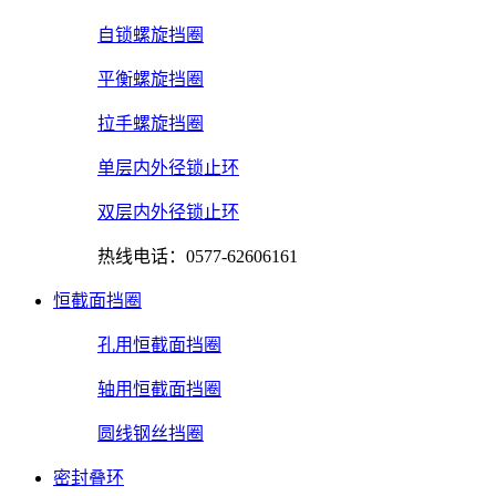
自锁螺旋挡圈
平衡螺旋挡圈
拉手螺旋挡圈
单层内外径锁止环
双层内外径锁止环
热线电话：0577-62606161
恒截面挡圈
孔用恒截面挡圈
轴用恒截面挡圈
圆线钢丝挡圈
密封叠环