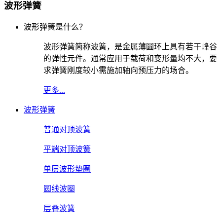
波形弹簧
波形弹簧是什么？
波形弹簧简称波簧，是金属薄圆环上具有若干峰谷
的弹性元件。通常应用于载荷和变形量均不大，要
求弹簧刚度较小需施加轴向预压力的场合。
更多...
波形弹簧
普通对顶波簧
平端对顶波簧
单层波形垫圈
圆线波圈
层叠波簧