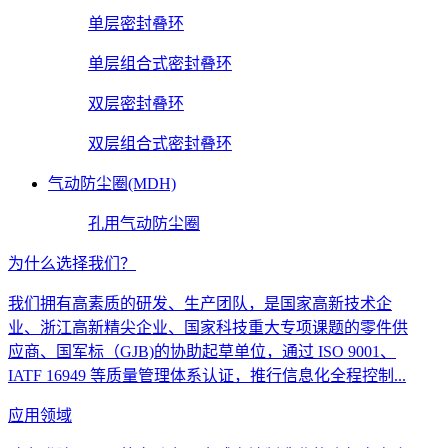
单层密封叠环
单层组合式密封叠环
双层密封叠环
双层组合式密封叠环
气动防尘圈(MDH)
孔用气动防尘圈
为什么选择我们？
我们拥有高素质的研发、生产团队，是国家高新技术企
业、浙江高新精尖企业、国家科技重大专项课题的零件供
应商、国军标（GJB)的协助起草单位，通过 ISO 9001、
IATF 16949 等质量管理体系认证，推行信息化全程控制...
应用领域