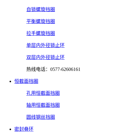
自锁螺旋挡圈
平衡螺旋挡圈
拉手螺旋挡圈
单层内外径锁止环
双层内外径锁止环
热线电话：0577-62606161
恒截面挡圈
孔用恒截面挡圈
轴用恒截面挡圈
圆线钢丝挡圈
密封叠环