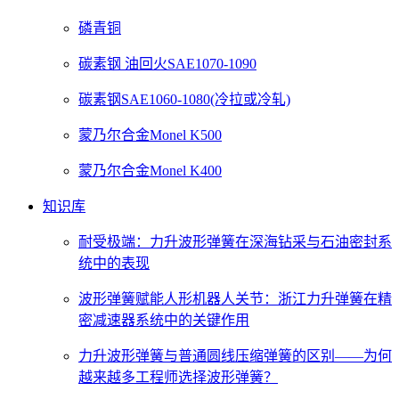
磷青铜
碳素钢 油回火SAE1070-1090
碳素钢SAE1060-1080(冷拉或冷轧)
蒙乃尔合金Monel K500
蒙乃尔合金Monel K400
知识库
耐受极端：力升波形弹簧在深海钻采与石油密封系
统中的表现
波形弹簧赋能人形机器人关节：浙江力升弹簧在精
密减速器系统中的关键作用
力升波形弹簧与普通圆线压缩弹簧的区别——为何
越来越多工程师选择波形弹簧？