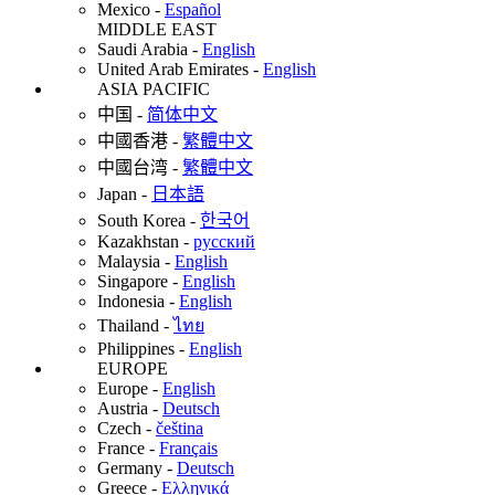
Mexico
-
Español
MIDDLE EAST
Saudi Arabia
-
English
United Arab Emirates
-
English
ASIA PACIFIC
中国
-
简体中文
中國香港
-
繁體中文
中國台湾
-
繁體中文
Japan
-
日本語
South Korea
-
한국어
Kazakhstan
-
русский
Malaysia
-
English
Singapore
-
English
Indonesia
-
English
Thailand
-
ไทย
Philippines
-
English
EUROPE
Europe
-
English
Austria
-
Deutsch
Czech
-
čeština
France
-
Français
Germany
-
Deutsch
Greece
-
Ελληνικά