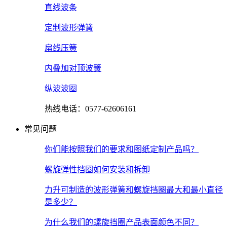
直线波条
定制波形弹簧
扁线压簧
内叠加对顶波簧
纵波波圈
热线电话：0577-62606161
常见问题
你们能按照我们的要求和图纸定制产品吗？
螺旋弹性挡圈如何安装和拆卸
力升可制造的波形弹簧和螺旋挡圈最大和最小直径
是多少？
为什么我们的螺旋挡圈产品表面颜色不同？