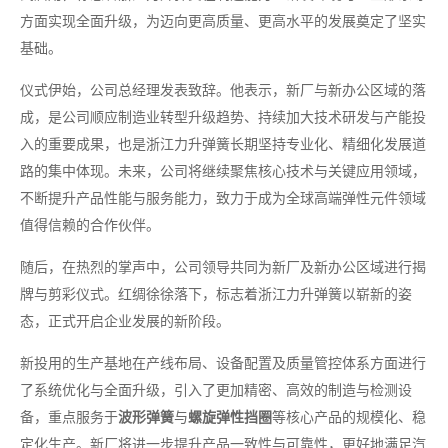
方面实现全面升级，为迈向更高质量、更高水平的发展奠定了坚实
基础。
仪式伊始，公司总经理发表致辞。他表示，新厂与新办公区域的落
成，是公司顺应制造业转型升级趋势、持续加大技术研发与产能投
入的重要成果，也是浙江力升弹簧长期坚持专业化、精细化发展道
路的集中体现。未来，公司将继续聚焦核心技术与关键应用领域，
不断提升产品性能与服务能力，致力于成为全球高端弹性元件领域
值得信赖的合作伙伴。
随后，在热烈的掌声中，公司领导共同为新厂及新办公区域进行揭
牌与剪彩仪式。红绸徐徐落下，标志着浙江力升弹簧以崭新的姿
态，正式开启企业发展的新阶段。
新投用的生产基地在产线布局、设备配置及质量管控体系方面进行
了系统优化与全面升级，引入了更加精密、高效的制造与检测设
备，重点服务于
波形弹簧
与
螺旋弹性挡圈
等核心产品的规模化、稳
定化生产。新厂将进一步提升产品一致性与可靠性，更好地满足汽