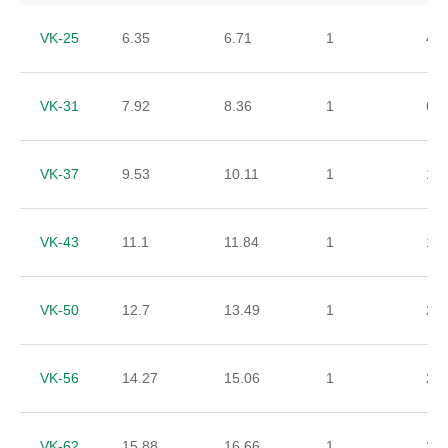
VK-25
6.35
6.71
1
47
VK-31
7.92
8.36
1
68
VK-37
9.53
10.11
1
11
VK-43
11.1
11.84
1
17
VK-50
12.7
13.49
1
22
VK-56
14.27
15.06
1
24
VK-62
15.88
16.66
1
27