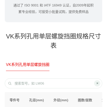
通过了 ISO 9001 和 IATF 16949 认证，自2009年起积
累专业经验，可接受小批量试购，提供免费样品
VK系列孔用单层螺旋挡圈规格尺寸
表
VK系列孔用单层螺旋挡圈
×
零件号
孔径(mm)
外径(mm)
圈数/层数
沟