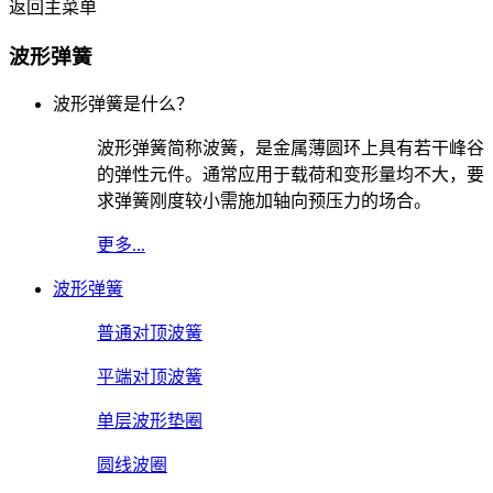
返回主菜单
波形弹簧
波形弹簧是什么？
波形弹簧简称波簧，是金属薄圆环上具有若干峰谷
的弹性元件。通常应用于载荷和变形量均不大，要
求弹簧刚度较小需施加轴向预压力的场合。
更多...
波形弹簧
普通对顶波簧
平端对顶波簧
单层波形垫圈
圆线波圈