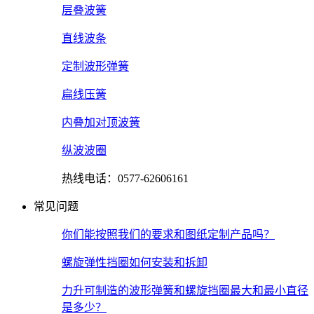
层叠波簧
直线波条
定制波形弹簧
扁线压簧
内叠加对顶波簧
纵波波圈
热线电话：0577-62606161
常见问题
你们能按照我们的要求和图纸定制产品吗？
螺旋弹性挡圈如何安装和拆卸
力升可制造的波形弹簧和螺旋挡圈最大和最小直径
是多少？