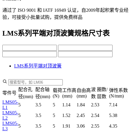
通过了 ISO 9001 和 IATF 16949 认证，自2009年起积累专业经
验，可接受小批量试购，提供免费样品
LMS系列平端对顶波簧规格尺寸表
LMS系列平端对顶波簧
配合孔
配合轴
波
圈数/
载荷
工作高
自由高
弹性系数
零件号
(N)
(mm)
(mm)
(N/mm)
径(mm)
径(mm)
数
层数
LMS05-
5
3.5
5
1.14
1.84
2.5
3
7.14
L1
LMS05-
5
3.5
5
1.52
2.45
2.5
4
5.38
L2
LMS05-
5
3.5
5
1.91
3.06
2.5
5
4.35
L3