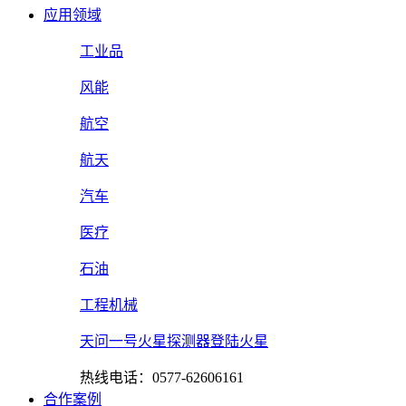
应用领域
工业品
风能
航空
航天
汽车
医疗
石油
工程机械
天问一号火星探测器登陆火星
热线电话：0577-62606161
合作案例