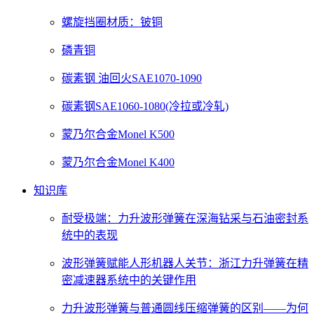
螺旋挡圈材质：铍铜
磷青铜
碳素钢 油回火SAE1070-1090
碳素钢SAE1060-1080(冷拉或冷轧)
蒙乃尔合金Monel K500
蒙乃尔合金Monel K400
知识库
耐受极端：力升波形弹簧在深海钻采与石油密封系
统中的表现
波形弹簧赋能人形机器人关节：浙江力升弹簧在精
密减速器系统中的关键作用
力升波形弹簧与普通圆线压缩弹簧的区别——为何