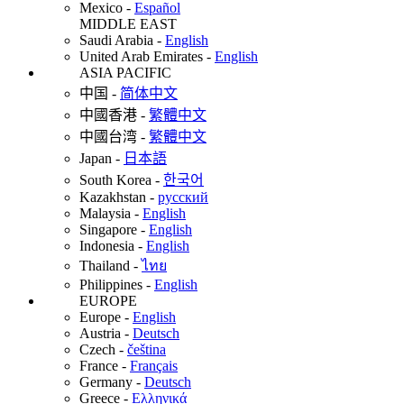
Mexico
-
Español
MIDDLE EAST
Saudi Arabia
-
English
United Arab Emirates
-
English
ASIA PACIFIC
中国
-
简体中文
中國香港
-
繁體中文
中國台湾
-
繁體中文
Japan
-
日本語
South Korea
-
한국어
Kazakhstan
-
русский
Malaysia
-
English
Singapore
-
English
Indonesia
-
English
Thailand
-
ไทย
Philippines
-
English
EUROPE
Europe
-
English
Austria
-
Deutsch
Czech
-
čeština
France
-
Français
Germany
-
Deutsch
Greece
-
Ελληνικά