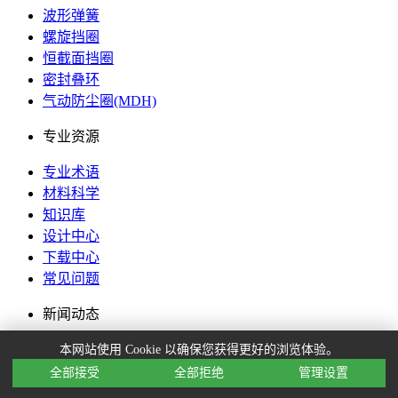
波形弹簧
螺旋挡圈
恒截面挡圈
密封叠环
气动防尘圈(MDH)
专业资源
专业术语
材料科学
知识库
设计中心
下载中心
常见问题
新闻动态
行业新闻
本网站使用 Cookie 以确保您获得更好的浏览体验。
公司新闻
全部接受
全部拒绝
管理设置
博客