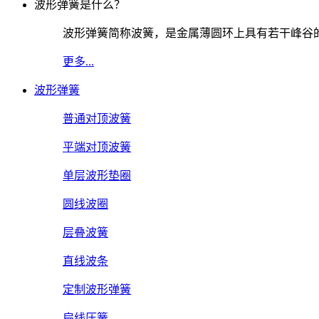
波形弹簧是什么？
波形弹簧简称波簧，是金属薄圆环上具有若干峰谷
更多...
波形弹簧
普通对顶波簧
平端对顶波簧
单层波形垫圈
圆线波圈
层叠波簧
直线波条
定制波形弹簧
扁线压簧