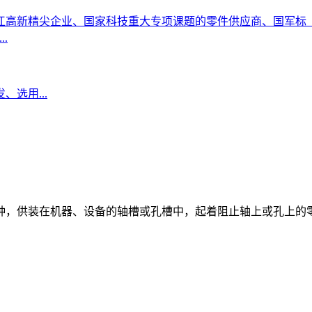
企业、国家科技重大专项课题的零件供应商、国军标（GJB)的协助起
.
选用...
种，供装在机器、设备的轴槽或孔槽中，起着阻止轴上或孔上的