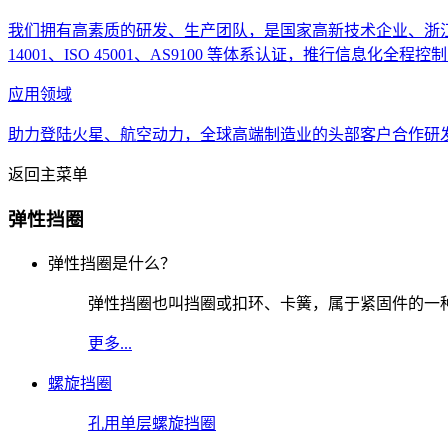
我们拥有高素质的研发、生产团队，是国家高新技术企业、浙江高新精尖
14001、ISO 45001、AS9100 等体系认证，推行信息化全程控制..
应用领域
助力登陆火星、航空动力，全球高端制造业的头部客户合作研发、
返回主菜单
弹性挡圈
弹性挡圈是什么？
弹性挡圈也叫挡圈或扣环、卡簧，属于紧固件的一
更多...
螺旋挡圈
孔用单层螺旋挡圈