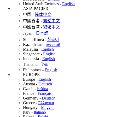
United Arab Emirates
-
English
ASIA PACIFIC
中国
-
简体中文
中國香港
-
繁體中文
中國台湾
-
繁體中文
Japan
-
日本語
South Korea
-
한국어
Kazakhstan
-
русский
Malaysia
-
English
Singapore
-
English
Indonesia
-
English
Thailand
-
ไทย
Philippines
-
English
EUROPE
Europe
-
English
Austria
-
Deutsch
Czech
-
čeština
France
-
Français
Germany
-
Deutsch
Greece
-
Ελληνικά
Hungary
-
Magyar
Italy
-
Italiano
Poland
-
Polski