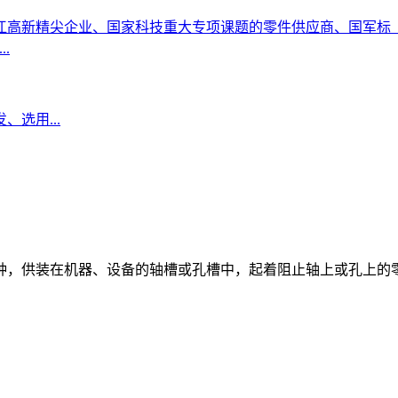
企业、国家科技重大专项课题的零件供应商、国军标（GJB)的协助起
.
选用...
种，供装在机器、设备的轴槽或孔槽中，起着阻止轴上或孔上的