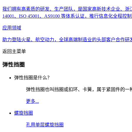
我们拥有高素质的研发、生产团队，是国家高新技术企业、浙江高新精尖
14001、ISO 45001、AS9100 等体系认证，推行信息化全程控制..
应用领域
助力登陆火星、航空动力，全球高端制造业的头部客户合作研发、
返回主菜单
弹性挡圈
弹性挡圈是什么？
弹性挡圈也叫挡圈或扣环、卡簧，属于紧固件的一
更多...
螺旋挡圈
孔用单层螺旋挡圈