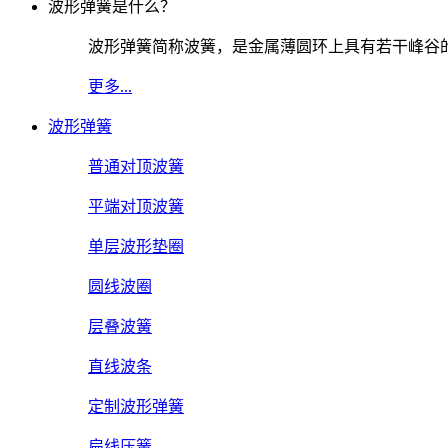
波形弹簧是什么？
波形弹簧简称波簧，是金属薄圆环上具有若干峰谷
更多...
波形弹簧
普通对顶波簧
平端对顶波簧
单层波形垫圈
圆线波圈
层叠波簧
直线波条
定制波形弹簧
扁线压簧