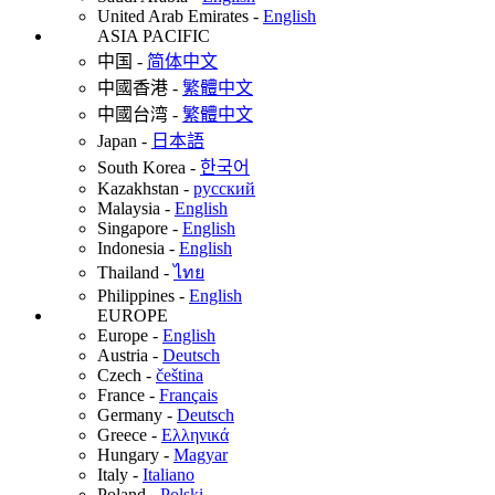
United Arab Emirates
-
English
ASIA PACIFIC
中国
-
简体中文
中國香港
-
繁體中文
中國台湾
-
繁體中文
Japan
-
日本語
South Korea
-
한국어
Kazakhstan
-
русский
Malaysia
-
English
Singapore
-
English
Indonesia
-
English
Thailand
-
ไทย
Philippines
-
English
EUROPE
Europe
-
English
Austria
-
Deutsch
Czech
-
čeština
France
-
Français
Germany
-
Deutsch
Greece
-
Ελληνικά
Hungary
-
Magyar
Italy
-
Italiano
Poland
-
Polski