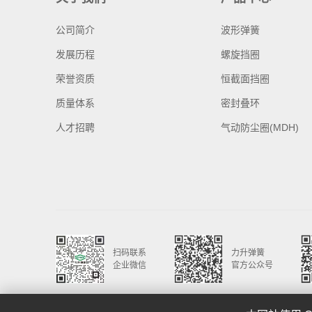
公司简介
波形弹簧
发展历程
螺旋挡圈
荣誉资质
恒截面挡圈
质量体系
密封叠环
人才招聘
气动防尘圈(MDH)
扫码联系
力升弹簧
企业微信
官方公众号