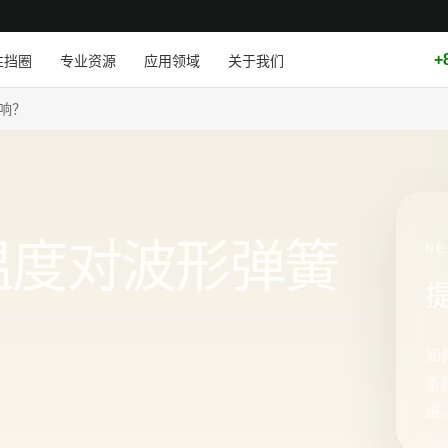
+
性挡圈
专业资源
应用领域
关于我们
响？
温度对波形弹簧
NE
如
条
进