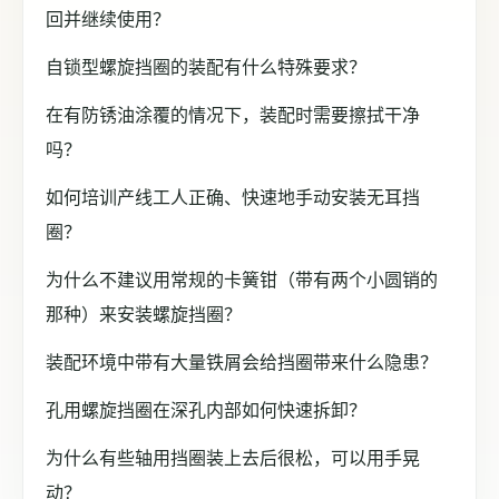
回并继续使用？
自锁型螺旋挡圈的装配有什么特殊要求？
在有防锈油涂覆的情况下，装配时需要擦拭干净
吗？
如何培训产线工人正确、快速地手动安装无耳挡
圈？
为什么不建议用常规的卡簧钳（带有两个小圆销的
那种）来安装螺旋挡圈？
装配环境中带有大量铁屑会给挡圈带来什么隐患？
孔用螺旋挡圈在深孔内部如何快速拆卸？
为什么有些轴用挡圈装上去后很松，可以用手晃
动？