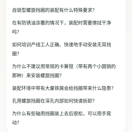
自锁型螺旋挡圈的装配有什么特殊要求？
在有防锈油涂覆的情况下，装配时需要擦拭干净
吗？
如何培训产线工人正确、快速地手动安装无耳挡
圈？
为什么不建议用常规的卡簧钳（带有两个小圆销的
那种）来安装螺旋挡圈？
装配环境中带有大量铁屑会给挡圈带来什么隐患？
孔用螺旋挡圈在深孔内部如何快速拆卸？
为什么有些轴用挡圈装上去后很松，可以用手晃
动？