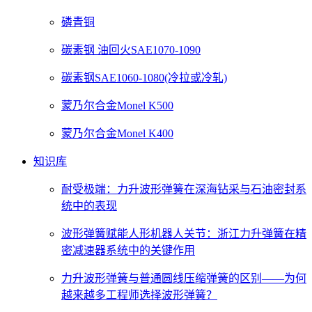
磷青铜
碳素钢 油回火SAE1070-1090
碳素钢SAE1060-1080(冷拉或冷轧)
蒙乃尔合金Monel K500
蒙乃尔合金Monel K400
知识库
耐受极端：力升波形弹簧在深海钻采与石油密封系
统中的表现
波形弹簧赋能人形机器人关节：浙江力升弹簧在精
密减速器系统中的关键作用
力升波形弹簧与普通圆线压缩弹簧的区别——为何
越来越多工程师选择波形弹簧？