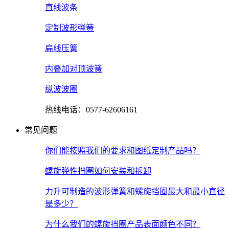
直线波条
定制波形弹簧
扁线压簧
内叠加对顶波簧
纵波波圈
热线电话：0577-62606161
常见问题
你们能按照我们的要求和图纸定制产品吗？
螺旋弹性挡圈如何安装和拆卸
力升可制造的波形弹簧和螺旋挡圈最大和最小直径
是多少？
为什么我们的螺旋挡圈产品表面颜色不同？