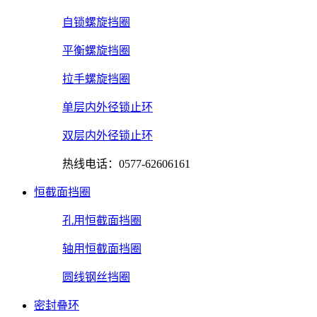
自锁螺旋挡圈
平衡螺旋挡圈
拉手螺旋挡圈
单层内外径锁止环
双层内外径锁止环
热线电话：0577-62606161
恒截面挡圈
孔用恒截面挡圈
轴用恒截面挡圈
圆线钢丝挡圈
密封叠环