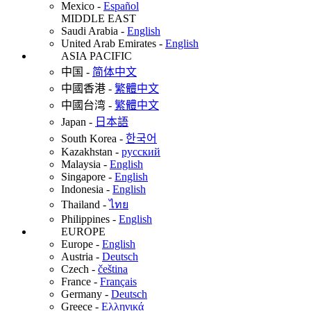
Mexico
-
Español
MIDDLE EAST
Saudi Arabia
-
English
United Arab Emirates
-
English
ASIA PACIFIC
中国
-
简体中文
中國香港
-
繁體中文
中國台湾
-
繁體中文
Japan
-
日本語
South Korea
-
한국어
Kazakhstan
-
русский
Malaysia
-
English
Singapore
-
English
Indonesia
-
English
Thailand
-
ไทย
Philippines
-
English
EUROPE
Europe
-
English
Austria
-
Deutsch
Czech
-
čeština
France
-
Français
Germany
-
Deutsch
Greece
-
Ελληνικά