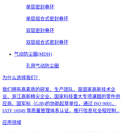
单层密封叠环
单层组合式密封叠环
双层密封叠环
双层组合式密封叠环
气动防尘圈(MDH)
孔用气动防尘圈
为什么选择我们？
我们拥有高素质的研发、生产团队，是国家高新技术企
业、浙江高新精尖企业、国家科技重大专项课题的零件供
应商、国军标（GJB)的协助起草单位，通过 ISO 9001、
IATF 16949 等质量管理体系认证，推行信息化全程控制...
应用领域