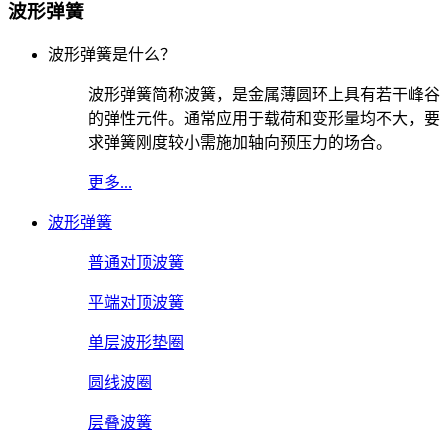
波形弹簧
波形弹簧是什么？
波形弹簧简称波簧，是金属薄圆环上具有若干峰谷
的弹性元件。通常应用于载荷和变形量均不大，要
求弹簧刚度较小需施加轴向预压力的场合。
更多...
波形弹簧
普通对顶波簧
平端对顶波簧
单层波形垫圈
圆线波圈
层叠波簧