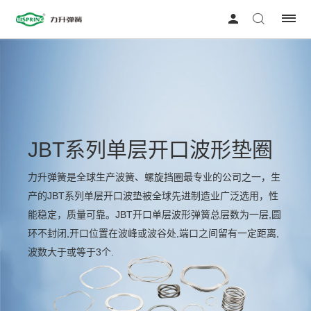
JBT系列单层开口波形垫圈
力升弹簧是全球生产波簧、螺旋挡圈最专业的公司之一，生
产的JBT系列单层开口波垫被全球先进制造业广泛选用，性
能稳定，质量可靠。JBT开口单层波形弹簧总层数为一层,圆
环不封闭,开口位置在波峰或波谷处,端口之间留有一定距离,
波数大于或等于3个.