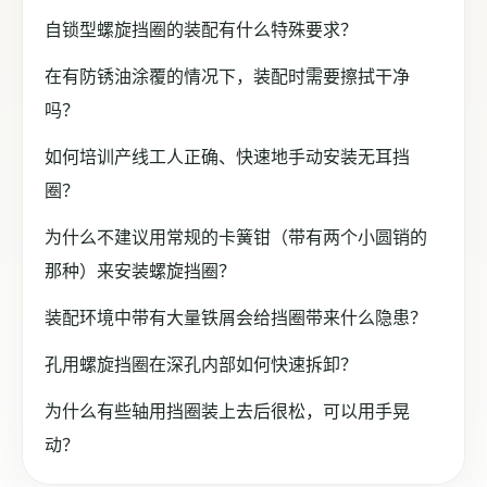
自锁型螺旋挡圈的装配有什么特殊要求？
在有防锈油涂覆的情况下，装配时需要擦拭干净
吗？
如何培训产线工人正确、快速地手动安装无耳挡
圈？
为什么不建议用常规的卡簧钳（带有两个小圆销的
那种）来安装螺旋挡圈？
装配环境中带有大量铁屑会给挡圈带来什么隐患？
孔用螺旋挡圈在深孔内部如何快速拆卸？
为什么有些轴用挡圈装上去后很松，可以用手晃
动？