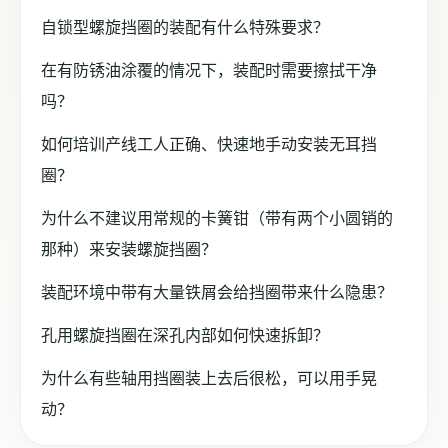
自锁型螺旋挡圈的装配有什么特殊要求？
在有防锈油涂覆的情况下，装配时需要擦拭干净
吗？
如何培训产线工人正确、快速地手动安装无耳挡
圈？
为什么不建议用常规的卡簧钳（带有两个小圆销的
那种）来安装螺旋挡圈？
装配环境中带有大量铁屑会给挡圈带来什么隐患？
孔用螺旋挡圈在深孔内部如何快速拆卸？
为什么有些轴用挡圈装上去后很松，可以用手晃
动？