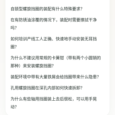
自锁型螺旋挡圈的装配有什么特殊要求？
在有防锈油涂覆的情况下，装配时需要擦拭干净
吗？
如何培训产线工人正确、快速地手动安装无耳挡
圈？
为什么不建议用常规的卡簧钳（带有两个小圆销的
那种）来安装螺旋挡圈？
装配环境中带有大量铁屑会给挡圈带来什么隐患？
孔用螺旋挡圈在深孔内部如何快速拆卸？
为什么有些轴用挡圈装上去后很松，可以用手晃
动？