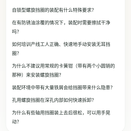
自锁型螺旋挡圈的装配有什么特殊要求？
在有防锈油涂覆的情况下，装配时需要擦拭干净
吗？
如何培训产线工人正确、快速地手动安装无耳挡
圈？
为什么不建议用常规的卡簧钳（带有两个小圆销的
那种）来安装螺旋挡圈？
装配环境中带有大量铁屑会给挡圈带来什么隐患？
孔用螺旋挡圈在深孔内部如何快速拆卸？
为什么有些轴用挡圈装上去后很松，可以用手晃
动？