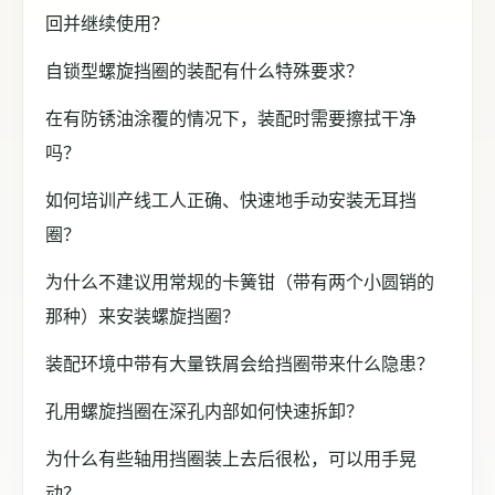
回并继续使用？
自锁型螺旋挡圈的装配有什么特殊要求？
在有防锈油涂覆的情况下，装配时需要擦拭干净
吗？
如何培训产线工人正确、快速地手动安装无耳挡
圈？
为什么不建议用常规的卡簧钳（带有两个小圆销的
那种）来安装螺旋挡圈？
装配环境中带有大量铁屑会给挡圈带来什么隐患？
孔用螺旋挡圈在深孔内部如何快速拆卸？
为什么有些轴用挡圈装上去后很松，可以用手晃
动？