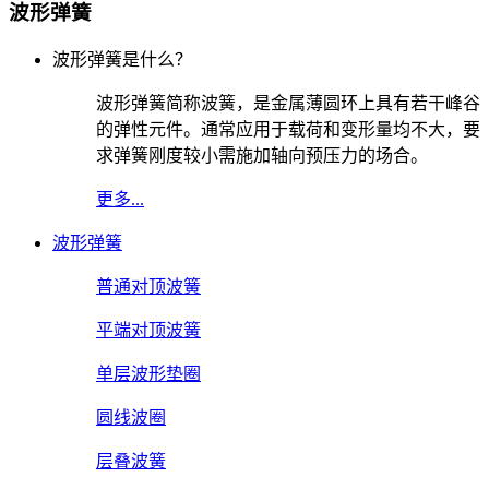
波形弹簧
波形弹簧是什么？
波形弹簧简称波簧，是金属薄圆环上具有若干峰谷
的弹性元件。通常应用于载荷和变形量均不大，要
求弹簧刚度较小需施加轴向预压力的场合。
更多...
波形弹簧
普通对顶波簧
平端对顶波簧
单层波形垫圈
圆线波圈
层叠波簧