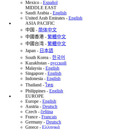
Mexico
-
Español
MIDDLE EAST
Saudi Arabia
-
English
United Arab Emirates
-
English
ASIA PACIFIC
中国
-
简体中文
中國香港
-
繁體中文
中國台湾
-
繁體中文
Japan
-
日本語
South Korea
-
한국어
Kazakhstan
-
русский
Malaysia
-
English
Singapore
-
English
Indonesia
-
English
Thailand
-
ไทย
Philippines
-
English
EUROPE
Europe
-
English
Austria
-
Deutsch
Czech
-
čeština
France
-
Français
Germany
-
Deutsch
Greece
-
Ελληνικά