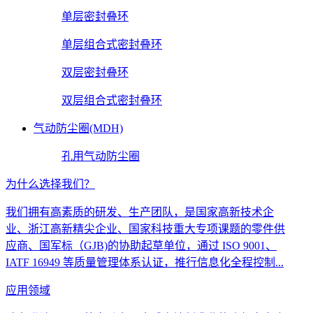
单层密封叠环
单层组合式密封叠环
双层密封叠环
双层组合式密封叠环
气动防尘圈(MDH)
孔用气动防尘圈
为什么选择我们？
我们拥有高素质的研发、生产团队，是国家高新技术企
业、浙江高新精尖企业、国家科技重大专项课题的零件供
应商、国军标（GJB)的协助起草单位，通过 ISO 9001、
IATF 16949 等质量管理体系认证，推行信息化全程控制...
应用领域