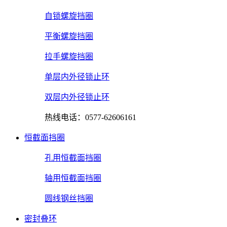
自锁螺旋挡圈
平衡螺旋挡圈
拉手螺旋挡圈
单层内外径锁止环
双层内外径锁止环
热线电话：0577-62606161
恒截面挡圈
孔用恒截面挡圈
轴用恒截面挡圈
圆线钢丝挡圈
密封叠环