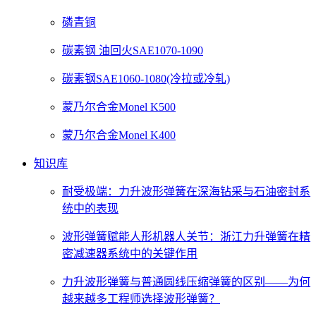
磷青铜
碳素钢 油回火SAE1070-1090
碳素钢SAE1060-1080(冷拉或冷轧)
蒙乃尔合金Monel K500
蒙乃尔合金Monel K400
知识库
耐受极端：力升波形弹簧在深海钻采与石油密封系
统中的表现
波形弹簧赋能人形机器人关节：浙江力升弹簧在精
密减速器系统中的关键作用
力升波形弹簧与普通圆线压缩弹簧的区别——为何
越来越多工程师选择波形弹簧？