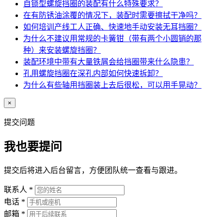
自锁型螺旋挡圈的装配有什么特殊要求？
在有防锈油涂覆的情况下，装配时需要擦拭干净吗？
如何培训产线工人正确、快速地手动安装无耳挡圈？
为什么不建议用常规的卡簧钳（带有两个小圆销的那
种）来安装螺旋挡圈？
装配环境中带有大量铁屑会给挡圈带来什么隐患？
孔用螺旋挡圈在深孔内部如何快速拆卸？
为什么有些轴用挡圈装上去后很松，可以用手晃动？
×
提交问题
我也要提问
提交后将进入后台留言，方便团队统一查看与跟进。
联系人
*
电话
*
邮箱
*