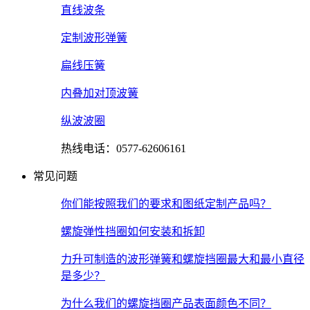
直线波条
定制波形弹簧
扁线压簧
内叠加对顶波簧
纵波波圈
热线电话：0577-62606161
常见问题
你们能按照我们的要求和图纸定制产品吗？
螺旋弹性挡圈如何安装和拆卸
力升可制造的波形弹簧和螺旋挡圈最大和最小直径
是多少？
为什么我们的螺旋挡圈产品表面颜色不同？