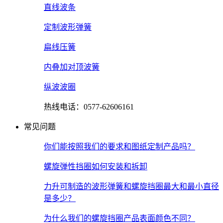
直线波条
定制波形弹簧
扁线压簧
内叠加对顶波簧
纵波波圈
热线电话：0577-62606161
常见问题
你们能按照我们的要求和图纸定制产品吗？
螺旋弹性挡圈如何安装和拆卸
力升可制造的波形弹簧和螺旋挡圈最大和最小直径
是多少？
为什么我们的螺旋挡圈产品表面颜色不同？