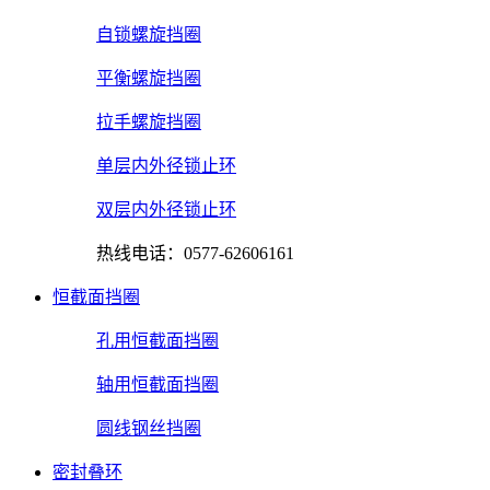
自锁螺旋挡圈
平衡螺旋挡圈
拉手螺旋挡圈
单层内外径锁止环
双层内外径锁止环
热线电话：0577-62606161
恒截面挡圈
孔用恒截面挡圈
轴用恒截面挡圈
圆线钢丝挡圈
密封叠环