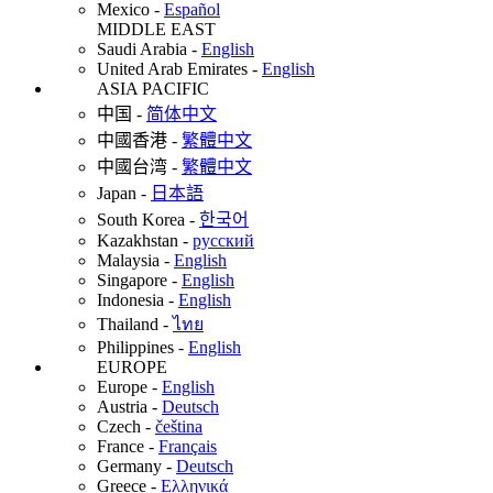
Mexico
-
Español
MIDDLE EAST
Saudi Arabia
-
English
United Arab Emirates
-
English
ASIA PACIFIC
中国
-
简体中文
中國香港
-
繁體中文
中國台湾
-
繁體中文
Japan
-
日本語
South Korea
-
한국어
Kazakhstan
-
русский
Malaysia
-
English
Singapore
-
English
Indonesia
-
English
Thailand
-
ไทย
Philippines
-
English
EUROPE
Europe
-
English
Austria
-
Deutsch
Czech
-
čeština
France
-
Français
Germany
-
Deutsch
Greece
-
Ελληνικά