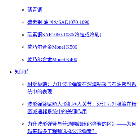
磷青铜
碳素钢 油回火SAE1070-1090
碳素钢SAE1060-1080(冷拉或冷轧)
蒙乃尔合金Monel K500
蒙乃尔合金Monel K400
知识库
耐受极端：力升波形弹簧在深海钻采与石油密封系
统中的表现
波形弹簧赋能人形机器人关节：浙江力升弹簧在精
密减速器系统中的关键作用
力升波形弹簧与普通圆线压缩弹簧的区别——为何
越来越多工程师选择波形弹簧？