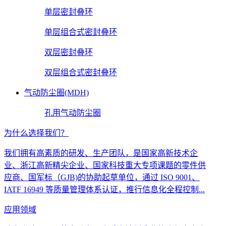
单层密封叠环
单层组合式密封叠环
双层密封叠环
双层组合式密封叠环
气动防尘圈(MDH)
孔用气动防尘圈
为什么选择我们？
我们拥有高素质的研发、生产团队，是国家高新技术企
业、浙江高新精尖企业、国家科技重大专项课题的零件供
应商、国军标（GJB)的协助起草单位，通过 ISO 9001、
IATF 16949 等质量管理体系认证，推行信息化全程控制...
应用领域