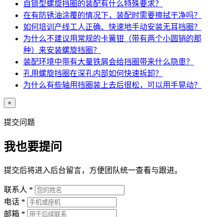
自锁型螺旋挡圈的装配有什么特殊要求？
在有防锈油涂覆的情况下，装配时需要擦拭干净吗？
如何培训产线工人正确、快速地手动安装无耳挡圈？
为什么不建议用常规的卡簧钳（带有两个小圆销的那
种）来安装螺旋挡圈？
装配环境中带有大量铁屑会给挡圈带来什么隐患？
孔用螺旋挡圈在深孔内部如何快速拆卸？
为什么有些轴用挡圈装上去后很松，可以用手晃动？
×
提交问题
我也要提问
提交后将进入后台留言，方便团队统一查看与跟进。
联系人
*
电话
*
邮箱
*