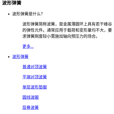
波形弹簧
波形弹簧是什么？
波形弹簧简称波簧，是金属薄圆环上具有若干峰谷
的弹性元件。通常应用于载荷和变形量均不大，要
求弹簧刚度较小需施加轴向预压力的场合。
更多...
波形弹簧
普通对顶波簧
平端对顶波簧
单层波形垫圈
圆线波圈
层叠波簧