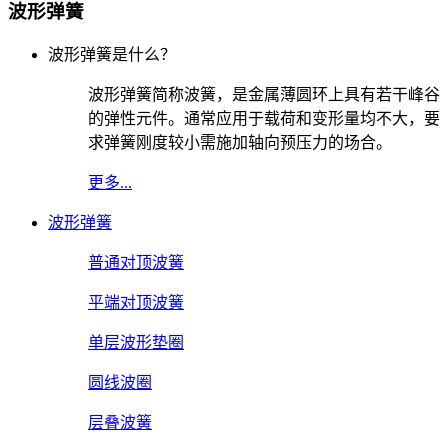
波形弹簧
波形弹簧是什么？
波形弹簧简称波簧，是金属薄圆环上具有若干峰谷
的弹性元件。通常应用于载荷和变形量均不大，要
求弹簧刚度较小需施加轴向预压力的场合。
更多...
波形弹簧
普通对顶波簧
平端对顶波簧
单层波形垫圈
圆线波圈
层叠波簧