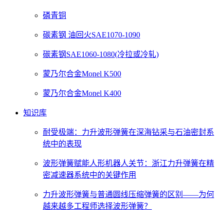
磷青铜
碳素钢 油回火SAE1070-1090
碳素钢SAE1060-1080(冷拉或冷轧)
蒙乃尔合金Monel K500
蒙乃尔合金Monel K400
知识库
耐受极端：力升波形弹簧在深海钻采与石油密封系
统中的表现
波形弹簧赋能人形机器人关节：浙江力升弹簧在精
密减速器系统中的关键作用
力升波形弹簧与普通圆线压缩弹簧的区别——为何
越来越多工程师选择波形弹簧？