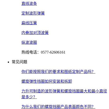
直线波条
定制波形弹簧
扁线压簧
内叠加对顶波簧
纵波波圈
热线电话：0577-62606161
常见问题
你们能按照我们的要求和图纸定制产品吗？
螺旋弹性挡圈如何安装和拆卸
力升可制造的波形弹簧和螺旋挡圈最大和最小直径
是多少？
为什么我们的螺旋挡圈产品表面颜色不同？