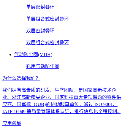
单层密封叠环
单层组合式密封叠环
双层密封叠环
双层组合式密封叠环
气动防尘圈(MDH)
孔用气动防尘圈
为什么选择我们？
我们拥有高素质的研发、生产团队，是国家高新技术企
业、浙江高新精尖企业、国家科技重大专项课题的零件供
应商、国军标（GJB)的协助起草单位，通过 ISO 9001、
IATF 16949 等质量管理体系认证，推行信息化全程控制...
应用领域