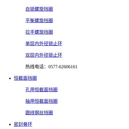
自锁螺旋挡圈
平衡螺旋挡圈
拉手螺旋挡圈
单层内外径锁止环
双层内外径锁止环
热线电话：0577-62606161
恒截面挡圈
孔用恒截面挡圈
轴用恒截面挡圈
圆线钢丝挡圈
密封叠环