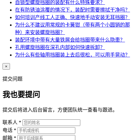
自锁型螺旋挡圈的装配有什么特殊要求？
在有防锈油涂覆的情况下，装配时需要擦拭干净吗？
如何培训产线工人正确、快速地手动安装无耳挡圈？
为什么不建议用常规的卡簧钳（带有两个小圆销的那
种）来安装螺旋挡圈？
装配环境中带有大量铁屑会给挡圈带来什么隐患？
孔用螺旋挡圈在深孔内部如何快速拆卸？
为什么有些轴用挡圈装上去后很松，可以用手晃动？
×
提交问题
我也要提问
提交后将进入后台留言，方便团队统一查看与跟进。
联系人
*
电话
*
邮箱
*