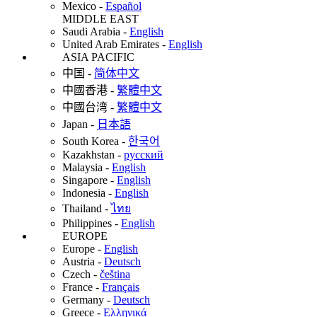
Mexico
-
Español
MIDDLE EAST
Saudi Arabia
-
English
United Arab Emirates
-
English
ASIA PACIFIC
中国
-
简体中文
中國香港
-
繁體中文
中國台湾
-
繁體中文
Japan
-
日本語
South Korea
-
한국어
Kazakhstan
-
русский
Malaysia
-
English
Singapore
-
English
Indonesia
-
English
Thailand
-
ไทย
Philippines
-
English
EUROPE
Europe
-
English
Austria
-
Deutsch
Czech
-
čeština
France
-
Français
Germany
-
Deutsch
Greece
-
Ελληνικά