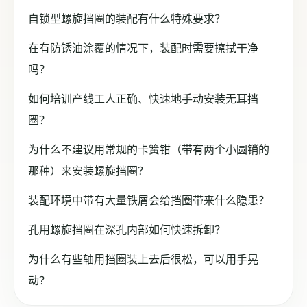
自锁型螺旋挡圈的装配有什么特殊要求？
在有防锈油涂覆的情况下，装配时需要擦拭干净
吗？
如何培训产线工人正确、快速地手动安装无耳挡
圈？
为什么不建议用常规的卡簧钳（带有两个小圆销的
那种）来安装螺旋挡圈？
装配环境中带有大量铁屑会给挡圈带来什么隐患？
孔用螺旋挡圈在深孔内部如何快速拆卸？
为什么有些轴用挡圈装上去后很松，可以用手晃
动？