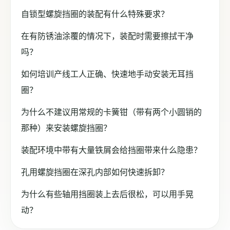
自锁型螺旋挡圈的装配有什么特殊要求？
在有防锈油涂覆的情况下，装配时需要擦拭干净
吗？
如何培训产线工人正确、快速地手动安装无耳挡
圈？
为什么不建议用常规的卡簧钳（带有两个小圆销的
那种）来安装螺旋挡圈？
装配环境中带有大量铁屑会给挡圈带来什么隐患？
孔用螺旋挡圈在深孔内部如何快速拆卸？
为什么有些轴用挡圈装上去后很松，可以用手晃
动？