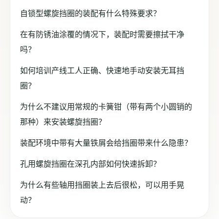
自锁型螺旋挡圈的装配有什么特殊要求？
在有防锈油涂覆的情况下，装配时需要擦拭干净
吗？
如何培训产线工人正确、快速地手动安装无耳挡
圈？
为什么不建议用常规的卡簧钳（带有两个小圆销的
那种）来安装螺旋挡圈？
装配环境中带有大量铁屑会给挡圈带来什么隐患？
孔用螺旋挡圈在深孔内部如何快速拆卸？
为什么有些轴用挡圈装上去后很松，可以用手晃
动？