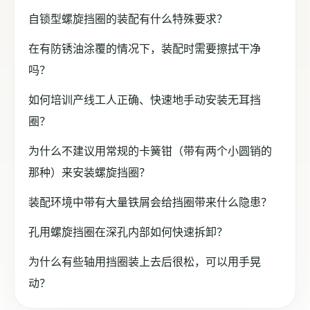
自锁型螺旋挡圈的装配有什么特殊要求？
在有防锈油涂覆的情况下，装配时需要擦拭干净
吗？
如何培训产线工人正确、快速地手动安装无耳挡
圈？
为什么不建议用常规的卡簧钳（带有两个小圆销的
那种）来安装螺旋挡圈？
装配环境中带有大量铁屑会给挡圈带来什么隐患？
孔用螺旋挡圈在深孔内部如何快速拆卸？
为什么有些轴用挡圈装上去后很松，可以用手晃
动？