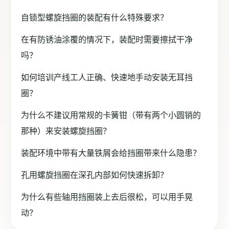
自锁型螺旋挡圈的装配有什么特殊要求？
在有防锈油涂覆的情况下，装配时需要擦拭干净
吗？
如何培训产线工人正确、快速地手动安装无耳挡
圈？
为什么不建议用常规的卡簧钳（带有两个小圆销的
那种）来安装螺旋挡圈？
装配环境中带有大量铁屑会给挡圈带来什么隐患？
孔用螺旋挡圈在深孔内部如何快速拆卸？
为什么有些轴用挡圈装上去后很松，可以用手晃
动？