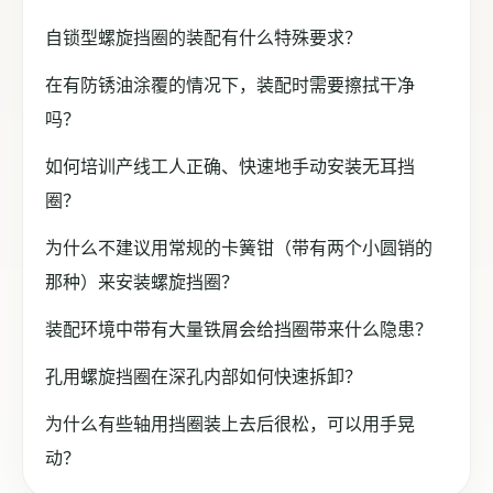
自锁型螺旋挡圈的装配有什么特殊要求？
在有防锈油涂覆的情况下，装配时需要擦拭干净
吗？
如何培训产线工人正确、快速地手动安装无耳挡
圈？
为什么不建议用常规的卡簧钳（带有两个小圆销的
那种）来安装螺旋挡圈？
装配环境中带有大量铁屑会给挡圈带来什么隐患？
孔用螺旋挡圈在深孔内部如何快速拆卸？
为什么有些轴用挡圈装上去后很松，可以用手晃
动？