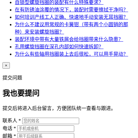
自锁型螺旋挡圈的装配有什么特殊要求？
在有防锈油涂覆的情况下，装配时需要擦拭干净吗？
如何培训产线工人正确、快速地手动安装无耳挡圈？
为什么不建议用常规的卡簧钳（带有两个小圆销的那
种）来安装螺旋挡圈？
装配环境中带有大量铁屑会给挡圈带来什么隐患？
孔用螺旋挡圈在深孔内部如何快速拆卸？
为什么有些轴用挡圈装上去后很松，可以用手晃动？
×
提交问题
我也要提问
提交后将进入后台留言，方便团队统一查看与跟进。
联系人
*
电话
*
邮箱
*