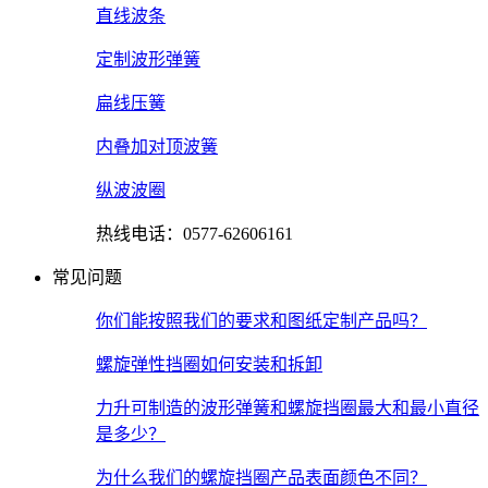
直线波条
定制波形弹簧
扁线压簧
内叠加对顶波簧
纵波波圈
热线电话：0577-62606161
常见问题
你们能按照我们的要求和图纸定制产品吗？
螺旋弹性挡圈如何安装和拆卸
力升可制造的波形弹簧和螺旋挡圈最大和最小直径
是多少？
为什么我们的螺旋挡圈产品表面颜色不同？