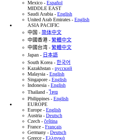
Mexico
-
Español
MIDDLE EAST
Saudi Arabia
-
English
United Arab Emirates
-
English
ASIA PACIFIC
中国
-
简体中文
中國香港
-
繁體中文
中國台湾
-
繁體中文
Japan
-
日本語
South Korea
-
한국어
Kazakhstan
-
русский
Malaysia
-
English
Singapore
-
English
Indonesia
-
English
Thailand
-
ไทย
Philippines
-
English
EUROPE
Europe
-
English
Austria
-
Deutsch
Czech
-
čeština
France
-
Français
Germany
-
Deutsch
Greece
-
Ελληνικά