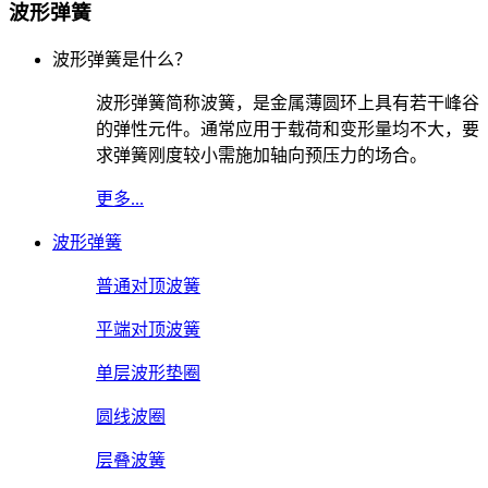
波形弹簧
波形弹簧是什么？
波形弹簧简称波簧，是金属薄圆环上具有若干峰谷
的弹性元件。通常应用于载荷和变形量均不大，要
求弹簧刚度较小需施加轴向预压力的场合。
更多...
波形弹簧
普通对顶波簧
平端对顶波簧
单层波形垫圈
圆线波圈
层叠波簧