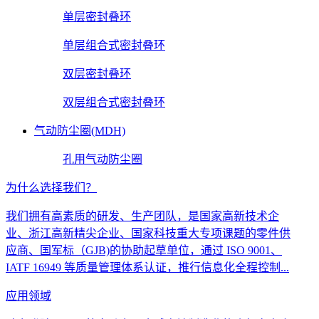
单层密封叠环
单层组合式密封叠环
双层密封叠环
双层组合式密封叠环
气动防尘圈(MDH)
孔用气动防尘圈
为什么选择我们？
我们拥有高素质的研发、生产团队，是国家高新技术企
业、浙江高新精尖企业、国家科技重大专项课题的零件供
应商、国军标（GJB)的协助起草单位，通过 ISO 9001、
IATF 16949 等质量管理体系认证，推行信息化全程控制...
应用领域