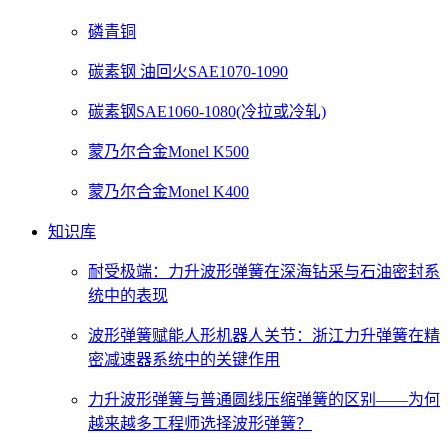
磷青铜
碳素钢 油回火SAE1070-1090
碳素钢SAE1060-1080(冷拉或冷轧)
蒙乃尔合金Monel K500
蒙乃尔合金Monel K400
知识库
耐受极端：力升波形弹簧在深海钻采与石油密封系
统中的表现
波形弹簧赋能人形机器人关节：浙江力升弹簧在精
密减速器系统中的关键作用
力升波形弹簧与普通圆线压缩弹簧的区别——为何
越来越多工程师选择波形弹簧？