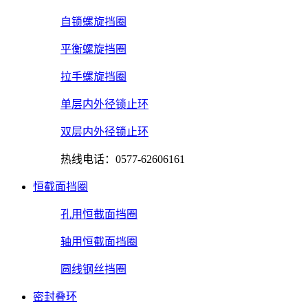
自锁螺旋挡圈
平衡螺旋挡圈
拉手螺旋挡圈
单层内外径锁止环
双层内外径锁止环
热线电话：0577-62606161
恒截面挡圈
孔用恒截面挡圈
轴用恒截面挡圈
圆线钢丝挡圈
密封叠环