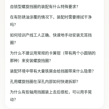
自锁型螺旋挡圈的装配有什么特殊要求？
在有防锈油涂覆的情况下，装配时需要擦拭干净
吗？
如何培训产线工人正确、快速地手动安装无耳挡
圈？
为什么不建议用常规的卡簧钳（带有两个小圆销的
那种）来安装螺旋挡圈？
装配环境中带有大量铁屑会给挡圈带来什么隐患？
孔用螺旋挡圈在深孔内部如何快速拆卸？
为什么有些轴用挡圈装上去后很松，可以用手晃
动？