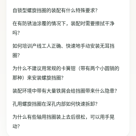
自锁型螺旋挡圈的装配有什么特殊要求？
在有防锈油涂覆的情况下，装配时需要擦拭干净
吗？
如何培训产线工人正确、快速地手动安装无耳挡
圈？
为什么不建议用常规的卡簧钳（带有两个小圆销的
那种）来安装螺旋挡圈？
装配环境中带有大量铁屑会给挡圈带来什么隐患？
孔用螺旋挡圈在深孔内部如何快速拆卸？
为什么有些轴用挡圈装上去后很松，可以用手晃
动？