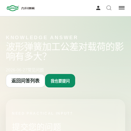
KNOWLEDGE ANSWER
波形弹簧加工公差对载荷的影
响有多大？
2026-06-27
常见问题
返回问答列表
我也要提问
NEED PRACTICAL INPUT?
提交您的问题