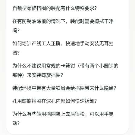
自锁型螺旋挡圈的装配有什么特殊要求？
在有防锈油涂覆的情况下，装配时需要擦拭干净
吗？
如何培训产线工人正确、快速地手动安装无耳挡
圈？
为什么不建议用常规的卡簧钳（带有两个小圆销的
那种）来安装螺旋挡圈？
装配环境中带有大量铁屑会给挡圈带来什么隐患？
孔用螺旋挡圈在深孔内部如何快速拆卸？
为什么有些轴用挡圈装上去后很松，可以用手晃
动？