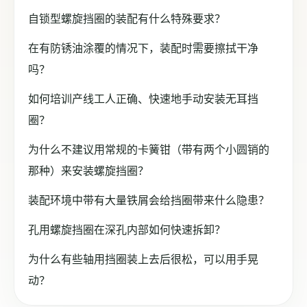
自锁型螺旋挡圈的装配有什么特殊要求？
在有防锈油涂覆的情况下，装配时需要擦拭干净
吗？
如何培训产线工人正确、快速地手动安装无耳挡
圈？
为什么不建议用常规的卡簧钳（带有两个小圆销的
那种）来安装螺旋挡圈？
装配环境中带有大量铁屑会给挡圈带来什么隐患？
孔用螺旋挡圈在深孔内部如何快速拆卸？
为什么有些轴用挡圈装上去后很松，可以用手晃
动？