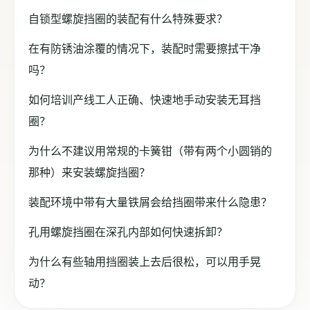
自锁型螺旋挡圈的装配有什么特殊要求？
在有防锈油涂覆的情况下，装配时需要擦拭干净
吗？
如何培训产线工人正确、快速地手动安装无耳挡
圈？
为什么不建议用常规的卡簧钳（带有两个小圆销的
那种）来安装螺旋挡圈？
装配环境中带有大量铁屑会给挡圈带来什么隐患？
孔用螺旋挡圈在深孔内部如何快速拆卸？
为什么有些轴用挡圈装上去后很松，可以用手晃
动？